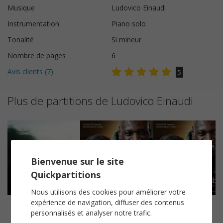
Musique
Ludovico Einaudi
Instrumentation
Piano solo
Tonalité
Si mineur
Nombre de pages
6
Avis clients (
7
)
5
Plus de partitions de Ludovico Einaudi
Bienvenue sur le site
Quickpartitions
Nous utilisons des cookies pour améliorer votre
expérience de navigation, diffuser des contenus
Nefeli
Cache Cache
Writing Poems
personnalisés et analyser notre trafic.