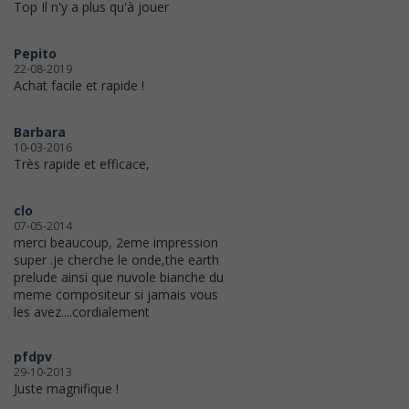
Top Il n'y a plus qu'à jouer
Pepito
22-08-2019
Achat facile et rapide !
Barbara
10-03-2016
Très rapide et efficace,
clo
07-05-2014
merci beaucoup, 2eme impression
super .je cherche le onde,the earth
prelude ainsi que nuvole bianche du
meme compositeur si jamais vous
les avez....cordialement
pfdpv
29-10-2013
Juste magnifique !