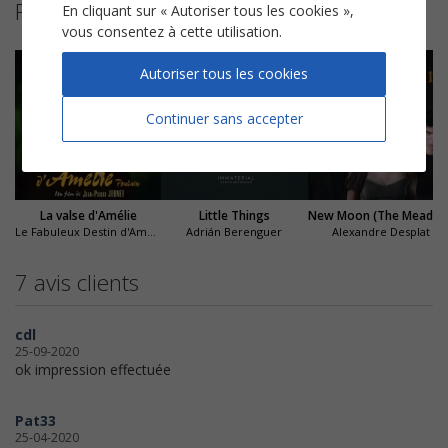
Partitions suggérées
En cliquant sur « Autoriser tous les cookies »,
vous consentez à cette utilisation.
Autoriser tous les cookies
Continuer sans accepter
La valse d'Amélie
Little Things
New Moon (The Mea
Le Fabuleux Destin d'Amélie Poulain
Adrián Berenguer
Alexandre Desplat
7 avis clients
cdl
25-09-2020
ok impression effectuée
Pat33
25-04-2020