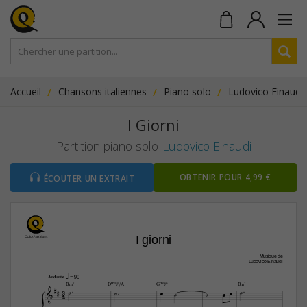
Accueil
Chansons italiennes
Piano solo
Ludovico Einaudi
I Giorni
Partition piano solo
Ludovico Einaudi
OBTENIR POUR 4,99 €
ÉCOUTER UN EXTRAIT
I giorni
 Musique de
Ludovico Einaudi
q
 = 90
Andante




B‹7
DŒ„Š7/A
GŒ„Š9
B‹7
3









4
