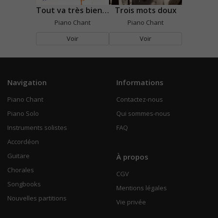
Tout va très bien Madame la Marquise
Trois mots doux
Piano Chant
Piano Chant
Voir
Voir
Navigation
Informations
Piano Chant
Contactez-nous
Piano Solo
Qui sommes-nous
Instruments solistes
FAQ
Accordéon
Guitare
À propos
Chorales
CGV
Songbooks
Mentions légales
Nouvelles partitions
Vie privée