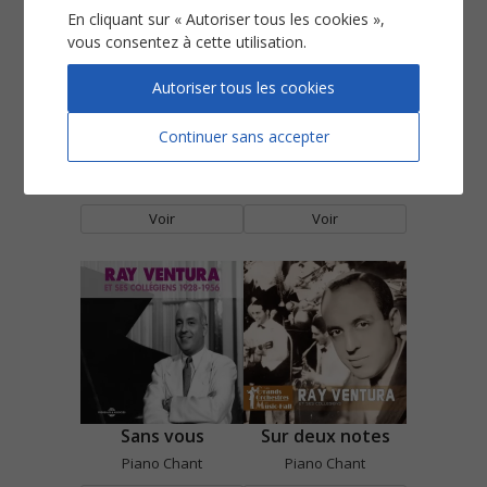
En cliquant sur « Autoriser tous les cookies »,
vous consentez à cette utilisation.
Autoriser tous les cookies
Continuer sans accepter
Maria de Bahia
Qu'est-ce qu'on attend pour être heureux
Piano Chant
Piano Chant
Voir
Voir
Sans vous
Sur deux notes
Piano Chant
Piano Chant