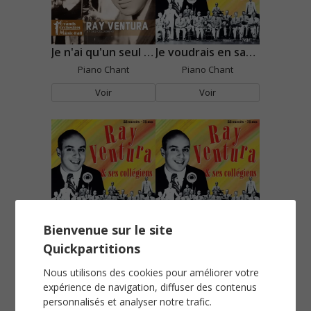
Je n'ai qu'un seul amour
Je voudrais en savoir d'avantage
Piano Chant
Piano Chant
Voir
Voir
Bienvenue sur le site
Le nez de Cléopâtre
Les chemises de l'archiduchesse
Quickpartitions
Piano Chant
Piano Chant
Voir
Voir
Nous utilisons des cookies pour améliorer votre
expérience de navigation, diffuser des contenus
personnalisés et analyser notre trafic.