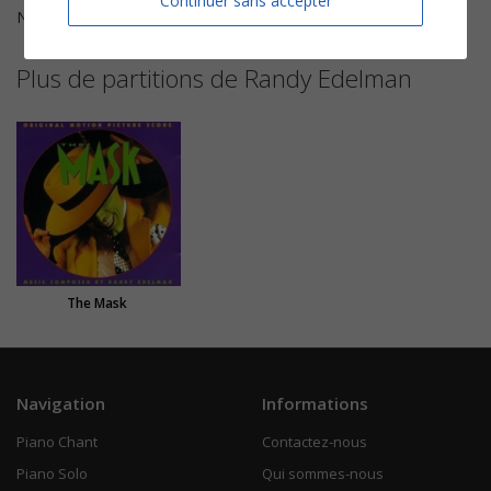
Continuer sans accepter
Nombre de pages
2
Plus de partitions de Randy Edelman
The Mask
Navigation
Informations
Piano Chant
Contactez-nous
Piano Solo
Qui sommes-nous