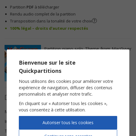
Partition
PDF
à télécharger
Rendu audio complet de la partition
Transposition dans la tonalité de votre choix
100% légal – droits d’auteur respectés
Partition piano solo Theme from MacGyver
de Randy Edelman.
Bienvenue sur le site
Quickpartitions
Nous utilisons des cookies pour améliorer votre
expérience de navigation, diffuser des contenus
personnalisés et analyser notre trafic.
Détails de la partition
En cliquant sur « Autoriser tous les cookies »,
vous consentez à cette utilisation.
Musique
Randy Edelman
Instrumentation
Piano solo
Autoriser tous les cookies
Tonalité
Fa mineur