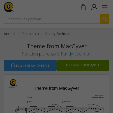
Accueil
Piano solo
Randy Edelman
Theme from MacGyver
Partition piano solo
Randy Edelman
OBTENIR POUR 4,99 €
ÉCOUTER UN EXTRAIT
Theme from MacGyver
Musique de
q
Randy Edelman
 = 150
F(“4)
D¨Œ„Š7(“4)







4
















4














