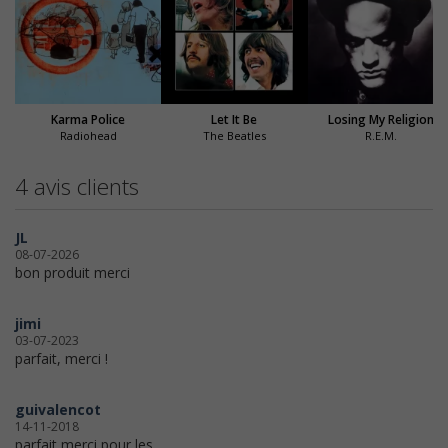
Karma Police
Let It Be
Losing My Religion
Radiohead
The Beatles
R.E.M.
4 avis clients
JL
08-07-2026
bon produit merci
jimi
03-07-2023
parfait, merci !
guivalencot
14-11-2018
parfait merci pour les