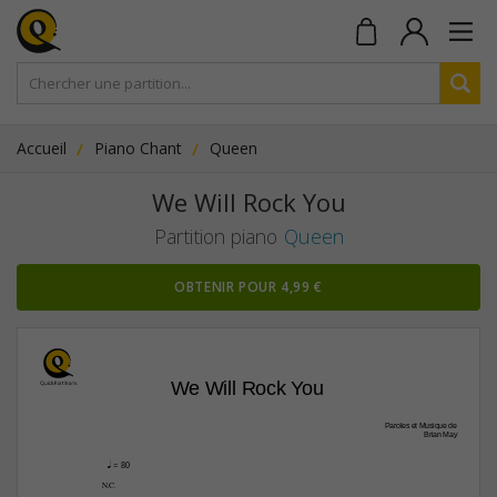
Accueil
Piano Chant
Queen
We Will Rock You
Partition piano
Queen
OBTENIR POUR 4,99 €
We Will Rock You
Paroles et Musique de
Brian May
q
 = 80
µ