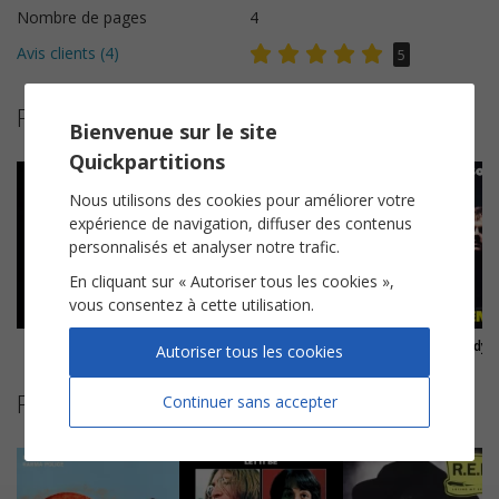
Nombre de pages
4
Avis clients (
4
)
5
Plus de partitions de Queen
Bienvenue sur le site
Quickpartitions
Nous utilisons des cookies pour améliorer votre
expérience de navigation, diffuser des contenus
personnalisés et analyser notre trafic.
En cliquant sur « Autoriser tous les cookies »,
vous consentez à cette utilisation.
Love Of My Life
We Are The Champions
Bohemian Rhapsody
Autoriser tous les cookies
Partitions suggérées
Continuer sans accepter