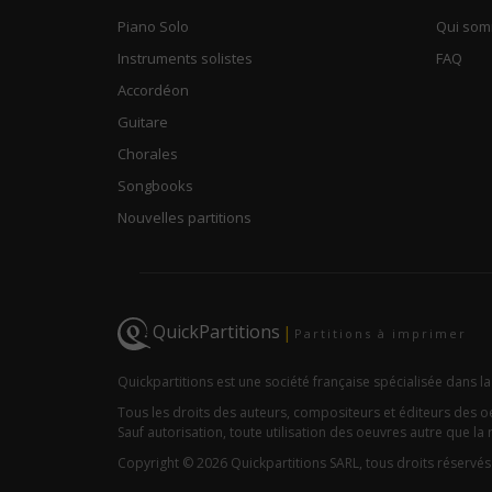
Piano Solo
Qui so
Instruments solistes
FAQ
Accordéon
Guitare
Chorales
Songbooks
Nouvelles partitions
QuickPartitions
|
Partitions à imprimer
Quickpartitions est une société française spécialisée dans la
Tous les droits des auteurs, compositeurs et éditeurs des 
Sauf autorisation, toute utilisation des oeuvres autre que la r
Copyright © 2026 Quickpartitions SARL, tous droits réservés