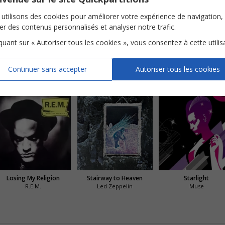
utilisons des cookies pour améliorer votre expérience de navigation,
ser des contenus personnalisés et analyser notre trafic.
iquant sur « Autoriser tous les cookies », vous consentez à cette utilis
The Show Must Go On
Killer Queen
Continuer sans accepter
Autoriser tous les cookies
Losing My Religion
Stairway to Heaven
Starlight
R.E.M.
Led Zeppelin
Muse