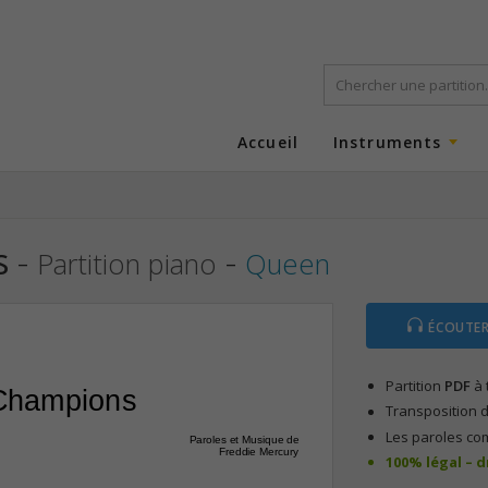
Accueil
Instruments
s
-
-
Partition piano
Queen
ÉCOUTER
Partition
PDF
à 
Champions
Transposition d
Les paroles co
Paroles et Musique de
Freddie Mercury
100% légal – 