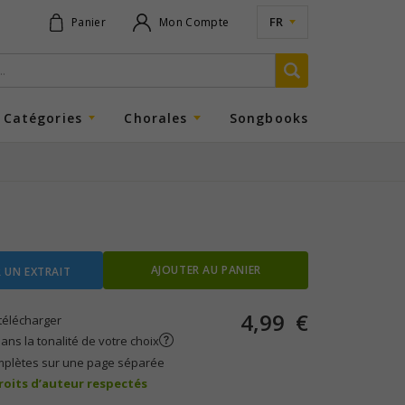
FR
Panier
Mon Compte
Catégories
Chorales
Songbooks
AJOUTER AU PANIER
 UN EXTRAIT
4,99
€
télécharger
ans la tonalité de votre choix
mplètes sur une page séparée
droits d’auteur respectés