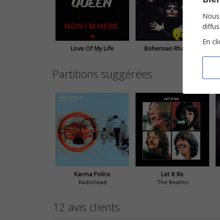
Nous 
diffu
En cl
Love Of My Life
Bohemian Rhapsody
Partitions suggérées
Karma Police
Let It Be
Radiohead
The Beatles
12 avis clients