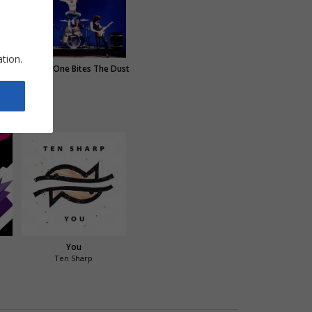
ation.
Crazy Little Thing Called Love
Another One Bites The Dust
You
Ten Sharp