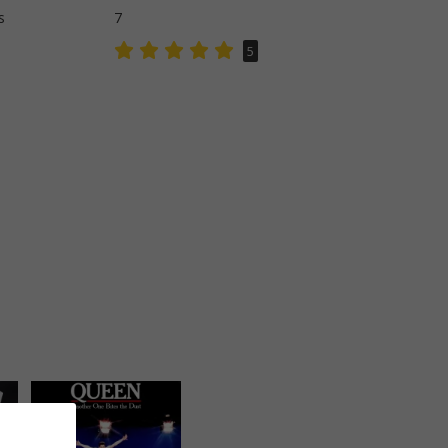
s
7
5