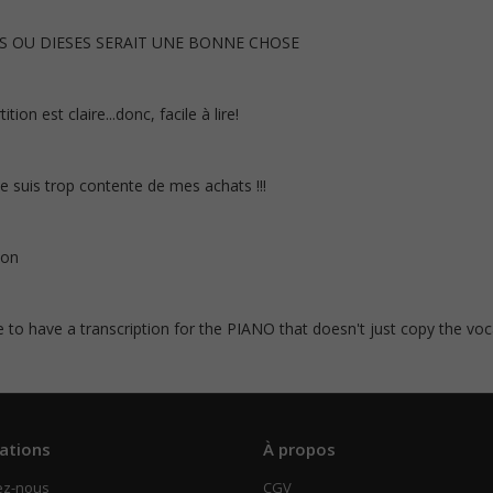
S OU DIESES SERAIT UNE BONNE CHOSE
tion est claire...donc, facile à lire!
 Je suis trop contente de mes achats !!!
ion
ce to have a transcription for the PIANO that doesn't just copy the vo
ations
À propos
ez-nous
CGV