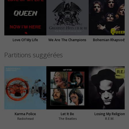
Love Of My Life
We Are The Champions
Bohemian Rhapsody
Partitions suggérées
Karma Police
Let It Be
Losing My Religion
Radiohead
The Beatles
R.E.M.