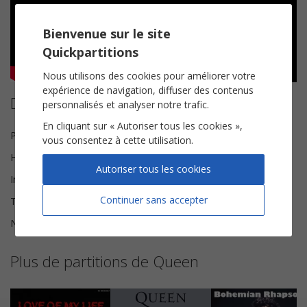
Bienvenue sur le site
Quickpartitions
Nous utilisons des cookies pour améliorer votre
expérience de navigation, diffuser des contenus
Détails de la partition
personnalisés et analyser notre trafic.
En cliquant sur « Autoriser tous les cookies »,
Paroles et Musique
Freddie Mercury
vous consentez à cette utilisation.
Harmonisation
Brice Legée
Autoriser tous les cookies
Instrumentation
Chorale SATB
Continuer sans accepter
Tonalité
Mi majeur
Nombre de pages
11
Plus de partitions de Queen