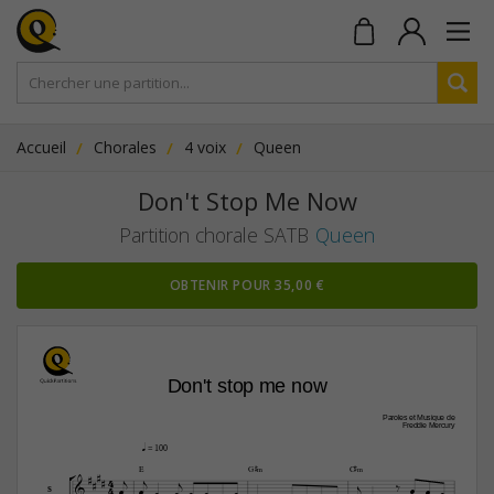
Accueil
Chorales
4 voix
Queen
Don't Stop Me Now
Partition chorale SATB
Queen
OBTENIR POUR 35,00 €
Don't stop me now
Paroles et Musique de
Freddie Mercury
q
 = 100



E
G©‹
C©‹
4








4













S