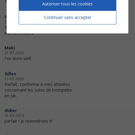
Très complet super
Autoriser tous les cookies
Gruny24
Continuer sans accepter
29-01-2021
Super avec toutes les parties
instrumentales
Maki
21-07-2020
I've done well.
Gilles
11-02-2020
Parfait, conforme à mes attentes
concernant les solos de trompette
en sib.
didier
01-03-2019
parfait ! Je reviendrons !!!