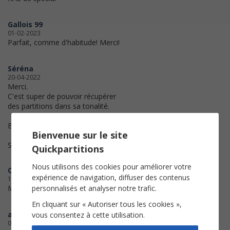
Gallois 99
01-02-2023
Parfait, comme d'habitude! Merci!
Séréna
20-04-2022
Merci.
C'est super de pouvoir récupérer
des partitions dans sa tonalité.
Bien cordialement.
Bienvenue sur le site
Séréna
Quickpartitions
Nous utilisons des cookies pour améliorer votre
Cartouche
expérience de navigation, diffuser des contenus
15-12-2021
personnalisés et analyser notre trafic.
Merci pour votre aide!!!!!
En cliquant sur « Autoriser tous les cookies »,
albarett
vous consentez à cette utilisation.
08-05-2021