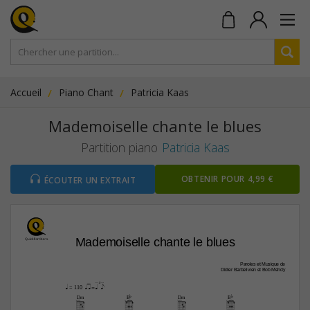
Accueil
Piano Chant
Patricia Kaas
Mademoiselle chante le blues
Partition piano
Patricia Kaas
OBTENIR POUR 4,99 €
ÉCOUTER UN EXTRAIT
Mademoiselle chante le blues
Paroles et Musique de
Didier Barbelivien et Bob Mehdy
qaa z=[qp  ]e
q
 = 110
Dm
Bb
Dm
Bb