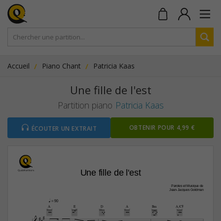
Accueil
Piano Chant
Patricia Kaas
Une fille de l'est
Partition piano
Patricia Kaas
OBTENIR POUR 4,99 €
ÉCOUTER UN EXTRAIT
Une fille de l'est
Paroles et Musique de
Jean-Jacques Goldman
q
 = 90
A
E
D
A
Bm
A/C©





