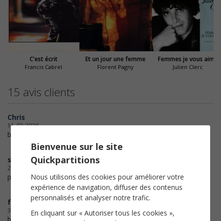
C'est écrit
Et un jour une femme
Femmes je vous aime
Francis Cabrel
Florent Pagny
Julien Clerc
15 avis clients
Chris
11-03-2026
bonne qualité
Bienvenue sur le site
Quickpartitions
stillspring
27-09-2021
Nous utilisons des cookies pour améliorer votre
parfait merci !
expérience de navigation, diffuser des contenus
personnalisés et analyser notre trafic.
fender
30-09-2019
En cliquant sur « Autoriser tous les cookies »,
bonjour ,♫