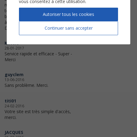
vous consentez à cette utilisation.
merci pour les transpo demandés,
toujours super ,clair et net
Autoriser tous les cookies
bonne journée
à plus tard pour d'autres partoches
Continuer sans accepter
D.G
Katele
28-01-2017
Service rapide et efficace - Super -
Merci
guyclem
13-06-2016
Sans problème. Merci.
titi01
24-02-2016
Votre site est très simple d'accès,
merci.
JACQUES