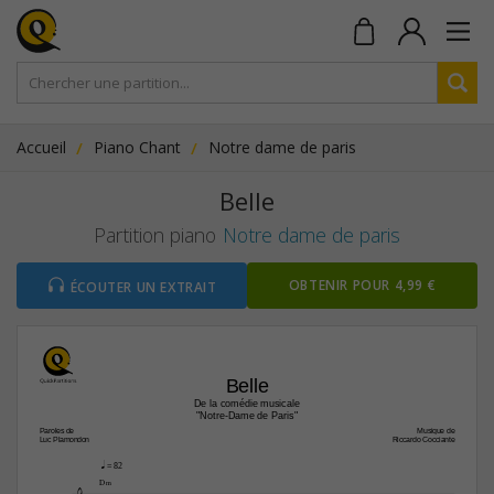
Accueil
Piano Chant
Notre dame de paris
Belle
Partition piano
Notre dame de paris
OBTENIR POUR 4,99 €
ÉCOUTER UN EXTRAIT
Belle
De la comédie musicale
"Notre-Dame de Paris"
Paroles de
Musique de
Luc Plamondon
Riccardo Cocciante
q
 = 82


D‹