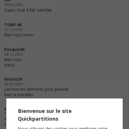
29-05-2026
Super, tout à fait satisfait.
TONY 06
17-12-2025
Bien reçu merci
Pesquit65
06-12-2024
Bien reçu
merci
Grisou39
25-02-2024
J'ai tous les éléments pour pouvoir
bien la travailler
LaVieEstBelle
Bienvenue sur le site
13-07-2023
Quickpartitions
Partition accessible aux amateurs.
Le plus : les différentes tonalités
Nous utilisons des cookies pour améliorer votre