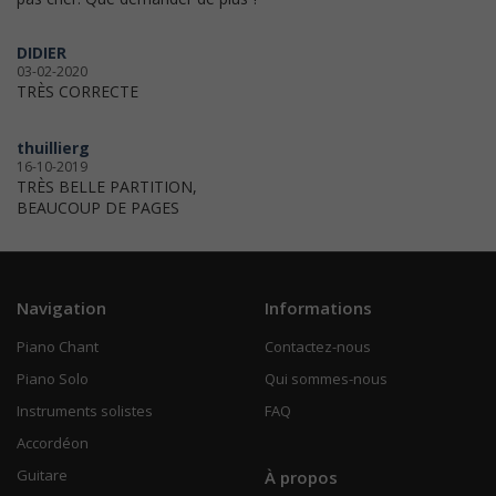
DIDIER
03-02-2020
TRÈS CORRECTE
thuillierg
16-10-2019
TRÈS BELLE PARTITION,
BEAUCOUP DE PAGES
Navigation
Informations
Piano Chant
Contactez-nous
Piano Solo
Qui sommes-nous
Instruments solistes
FAQ
Accordéon
Guitare
À propos