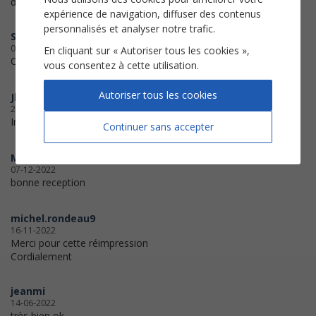
disponibles
expérience de navigation, diffuser des contenus
personnalisés et analyser notre trafic.
Suzanne
02-02-2023
En cliquant sur « Autoriser tous les cookies »,
C’est parfait!
vous consentez à cette utilisation.
Autoriser tous les cookies
Jl34
21-01-2023
Impression très bonne Merc
Continuer sans accepter
Marmotte
07-12-2022
bonne reception
michel.rondeau9
16-11-2022
Merci pour cette réimpression
Cordialement
jeanmi
14-06-2022
très bien ok