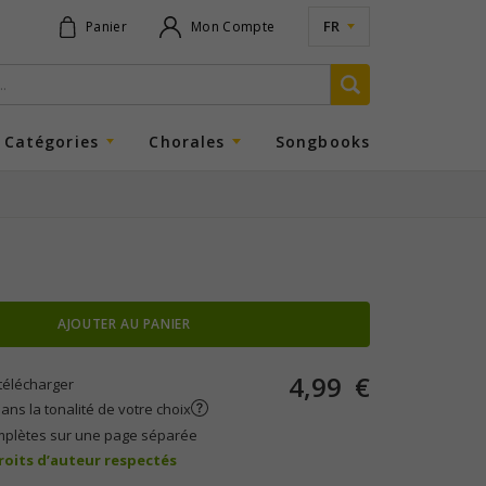
FR
Panier
Mon Compte
Catégories
Chorales
Songbooks
AJOUTER AU PANIER
4,99
€
télécharger
ans la tonalité de votre choix
mplètes sur une page séparée
droits d’auteur respectés