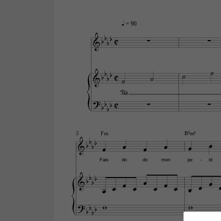
q
 = 90


C










C








C





Fm
Bbm6
5












Fais
do
do
mon
pe
tit
-






















