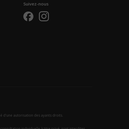
Suivez-nous
ié d'une autorisation des ayants droits.
onsultation individuelle à titre privé, sont interdites.