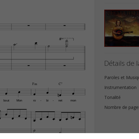










Détails de l


Paroles et Musiq
Fm
C7
Instrumentation







Tonalité
bout
Mon
ro
bi
net
mon
-
-
Nombre de page















