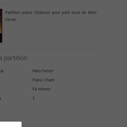
Partition piano Chanson pour petit bout de Nino
Ferrer.
a partition
ue
Nino Ferrer
Piano Chant
Fa mineur
s
3