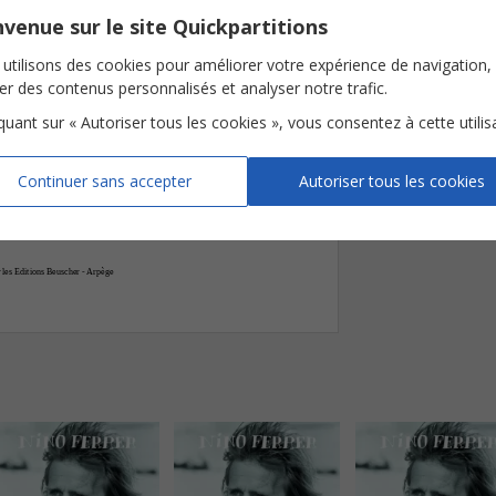
venue sur le site Quickpartitions
Bbm6






utilisons des cookies pour améliorer votre expérience de navigation,
ser des contenus personnalisés et analyser notre trafic.
do
mon
mir
li
ton
Mon
-
-
iquant sur « Autoriser tous les cookies », vous consentez à cette utilis


















Continuer sans accepter
Autoriser tous les cookies

 les Editions Beuscher - Arpège