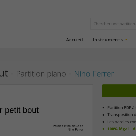
Accueil
Instruments
ut
-
-
Partition piano
Nino Ferrer
Partition
PDF
à 
 petit bout
Transposition d
Les paroles co
Paroles et musique de
100% légal – 
Nino Ferrer