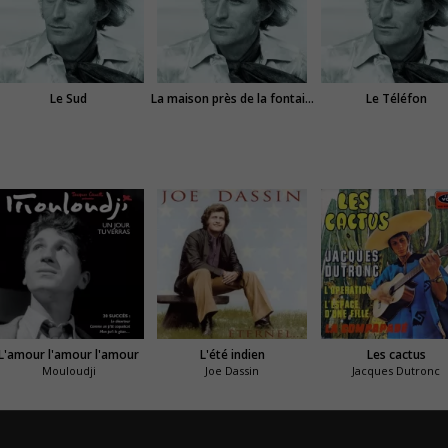
Le Sud
La maison près de la fontaine
Le Téléfon
L'amour l'amour l'amour
L'été indien
Les cactus
Mouloudji
Joe Dassin
Jacques Dutronc