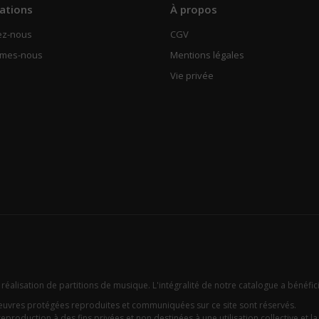
ations
À propos
ez-nous
CGV
mmes-nous
Mentions légales
Vie privée
 réalisation de partitions de musique. L'intégralité de notre catalogue a bénéfic
oeuvres protégées reproduites et communiquées sur ce site sont réservés.
eproduction à des fins privées et non destinées à une utilisation collective et la c