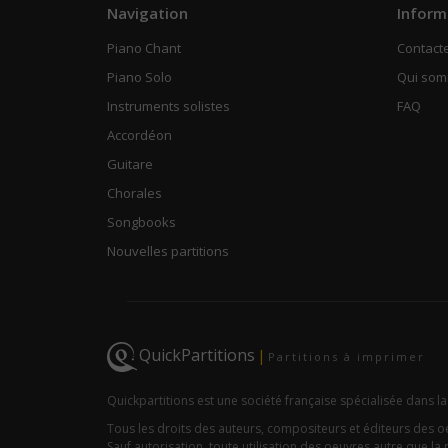
Navigation
Inform
Piano Chant
Contact
Piano Solo
Qui so
Instruments solistes
FAQ
Accordéon
Guitare
Chorales
Songbooks
Nouvelles partitions
QuickPartitions
|
Partitions à imprimer
Quickpartitions est une société française spécialisée dans la
Tous les droits des auteurs, compositeurs et éditeurs des 
Sauf autorisation, toute utilisation des oeuvres autre que la r