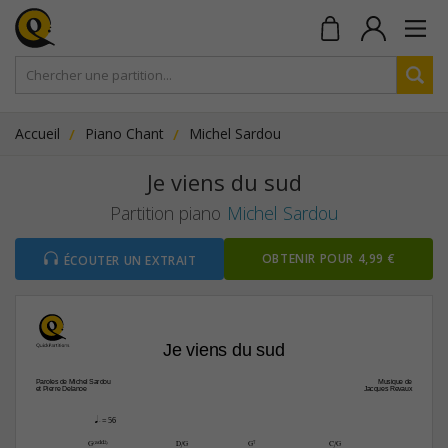
Accueil
Piano Chant
Michel Sardou
Je viens du sud
Partition piano
Michel Sardou
OBTENIR POUR 4,99 €
ÉCOUTER UN EXTRAIT
Je viens du sud
Paroles de Michel Sardou
Musique de
et Pierre Delanoe
Jacques Revaux
q.
 = 56
G(„ˆˆ2)
D/G
G7
C/G