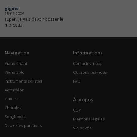
gigine
28-09-2009
super, je vais devoir bosser le
morceau !
Navigation
Informations
Piano Chant
Contactez-nous
Piano Solo
Qui sommes-nous
Instruments solistes
FAQ
Accordéon
Guitare
À propos
Chorales
CGV
Songbooks
Mentions légales
Nouvelles partitions
Vie privée