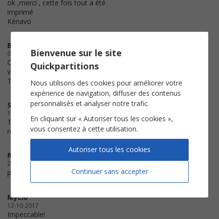
ok ,merci , cette fois tout a été
imprimé
Kénavo
BLEK48
Bienvenue sur le site
01-02-2018
C'est la première fois que j'utilise
Quickpartitions
votre site.
Très satisfait - Utilisation très facile.
Nous utilisons des cookies pour améliorer votre
expérience de navigation, diffuser des contenus
personnalisés et analyser notre trafic.
SylvieB
16-01-2018
En cliquant sur « Autoriser tous les cookies »,
Très bon achat, à
vous consentez à cette utilisation.
recommander+++
Autoriser tous les cookies
Raydel
25-11-2017
Continuer sans accepter
parfait super merci
Myclo
12-10-2017
Impeccable!