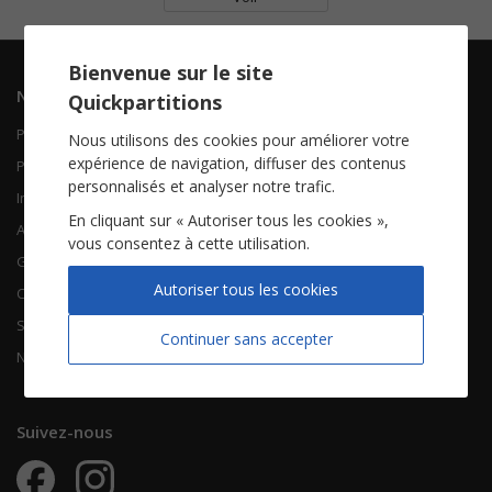
Bienvenue sur le site
Navigation
Informations
Quickpartitions
Piano Chant
Contactez-nous
Nous utilisons des cookies pour améliorer votre
expérience de navigation, diffuser des contenus
Piano Solo
Qui sommes-nous
personnalisés et analyser notre trafic.
Instruments solistes
FAQ
En cliquant sur « Autoriser tous les cookies »,
Accordéon
vous consentez à cette utilisation.
Guitare
À propos
Autoriser tous les cookies
Chorales
CGV
Songbooks
Mentions légales
Continuer sans accepter
Nouvelles partitions
Vie privée
Suivez-nous