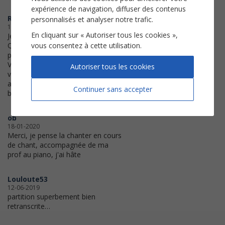
expérience de navigation, diffuser des contenus
RN
personnalisés et analyser notre trafic.
19-02-2020
En cliquant sur « Autoriser tous les cookies »,
Je félicite l'équipe de
Quickpartitions d'avoir restitué une
vous consentez à cette utilisation.
partition de qualité, digne du jeu de
Véronique Sanson, et bien loin des
Autoriser tous les cookies
versions simplifiées, mutilées,
abâtardie des anciens recueils
Continuer sans accepter
bâclés.
ob
18-01-2020
Merci, je pense la chanter en cours
de chant, accompagnée de ma
prof au piano, j'ai hâte
Louloute53
12-06-2019
partition superbement bien
retranscrite…