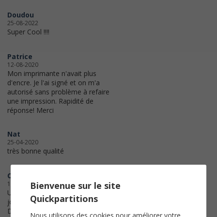
Doudou
25-08-2022
Super Cool !!!!
Patrice
12-08-2020
Mon imprimante n'avait plus
d'encre. Je l'ai signé et on m'a
autorisé sans problème à refaire
une impression. Rapidité de
réponse! Merci
Nat
25-04-2020
très bonne qualité
C'est fait
16-04-2020
Bienvenue sur le site
Un gros merci et passez une belle
Quickpartitions
journée.
Danielle Gosselin
Nous utilisons des cookies pour améliorer votre