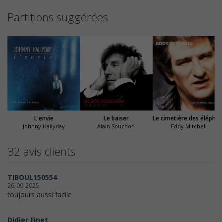
Partitions suggérées
L'envie
Le baiser
Le cimetière des é
Johnny Hallyday
Alain Souchon
Eddy Mitchell
32 avis clients
TIBOUL150554
26-09-2025
toujours aussi facile
Didier Finet