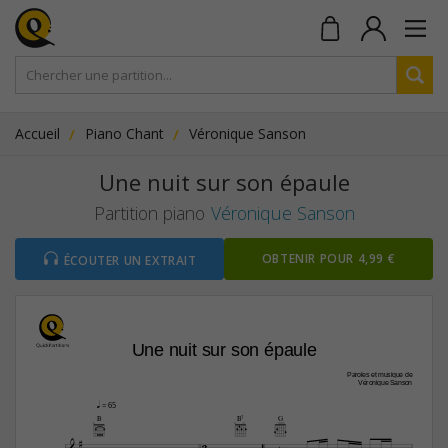
Accueil
Piano Chant
Véronique Sanson
Une nuit sur son épaule
Partition piano
Véronique Sanson
OBTENIR POUR 4,99 €
ÉCOUTER UN EXTRAIT
Une nuit sur son épaule
Paroles et musique de
Véronique Sanson
q
 = 65
B
B7
G



2
c
c





