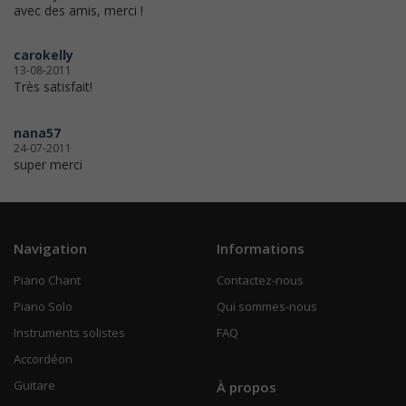
avec des amis, merci !
carokelly
13-08-2011
Très satisfait!
nana57
24-07-2011
super merci
Navigation
Informations
Piano Chant
Contactez-nous
Piano Solo
Qui sommes-nous
Instruments solistes
FAQ
Accordéon
Guitare
À propos