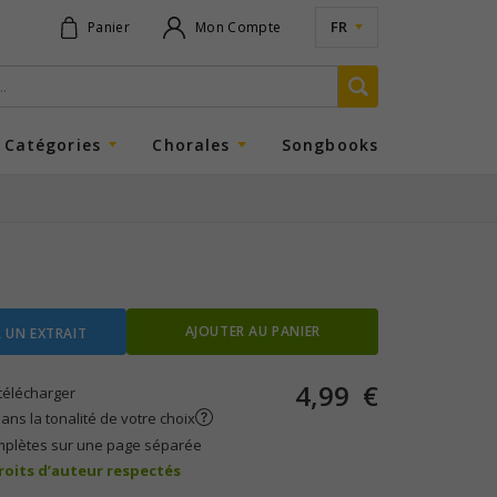
FR
Panier
Mon Compte
Catégories
Chorales
Songbooks
AJOUTER AU PANIER
 UN EXTRAIT
4,99
€
télécharger
ans la tonalité de votre choix
mplètes sur une page séparée
droits d’auteur respectés