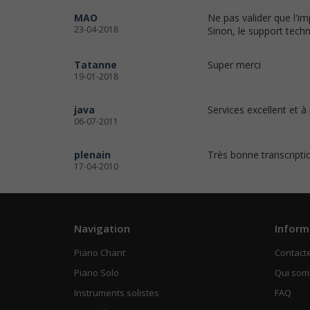
MAO
Ne pas valider que l'im
23-04-2018
Sinon, le support techn
Tatanne
Super merci
19-01-2018
java
Services excellent et à p
06-07-2011
plenain
Très bonne transcriptio
17-04-2010
Navigation
Inform
Piano Chant
Contact
Piano Solo
Qui so
Instruments solistes
FAQ