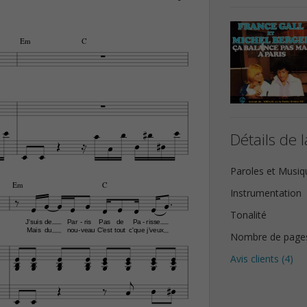
Em
C








Détails de l








Paroles et Musiq

Em
C
Instrumentation











Tonalité
J'suis
de
Par
ris
Pas
de
Pa
risse
-
-
Mais
du
nou
veau
C'est
tout
c'que
j'veux
-
Nombre de page
























Avis clients (
4
)








