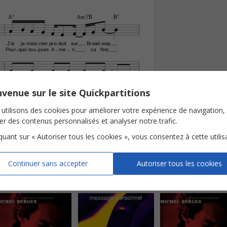
A7
Am7/B
B7











J'ai
ja
mais
rien
pro
duit
sur
Broad
way
-
-
-
Pour
quoi
tou
jours
A
me
ri
ca
first
-
-
-
-






































venue sur le site Quickpartitions



utilisons des cookies pour améliorer votre expérience de navigation,
ser des contenus personnalisés et analyser notre trafic.
C.104
logue Editions Musicales Colline)
iquant sur « Autoriser tous les cookies », vous consentez à cette utilis
Continuer sans accepter
Autoriser tous les cookies
r