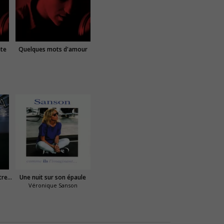
ête
Quelques mots d'amour
S.O.S. d'un terrien en détresse
Une nuit sur son épaule
Véronique Sanson