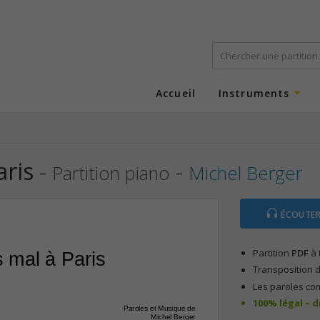
Accueil
Instruments
aris
-
-
Partition piano
Michel Berger
ÉCOUTER
Partition
PDF
à 
 mal à Paris
Transposition d
Les paroles co
100% légal – 
Paroles et Musique de
Michel Berger