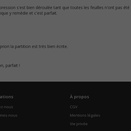
pression s'est bien déroulée tant que toutes les feuilles n'ont pas été 
ique y remédie et c'est parfait.
riori la partition est trés bien écrite.
n, parfait !
ations
À propos
ez-nous
CGV
mmes-nous
Mentions légales
Vie privée