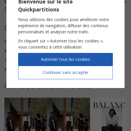
Bienvenue sur le site
ballade acoustique
et langoureuse composée par
Clou
.
Quickpartitions
Découvrez notre
partition
de cette jolie chanson.
Nous utilisons des cookies pour améliorer votre
expérience de navigation, diffuser des contenus
Détails de la partition
personnalisés et analyser notre trafic.
En cliquant sur « Autoriser tous les cookies »,
Paroles et Musique
Ducoudray Anne-Claire
vous consentez à cette utilisation.
Instrumentation
Piano Chant
Autoriser tous les cookies
Tonalité
Fa majeur
Nombre de pages
6
Continuer sans accepter
Plus de partitions de Mentissa