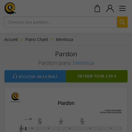
Accueil
Piano Chant
Mentissa
Pardon
Partition piano
Mentissa
OBTENIR POUR 4,99 €
ÉCOUTER UN EXTRAIT
Pardon
Paroles et Musique
d'Anne-Claire Ducoudray
D‹
C
D‹
q. 
= 85
6






8
