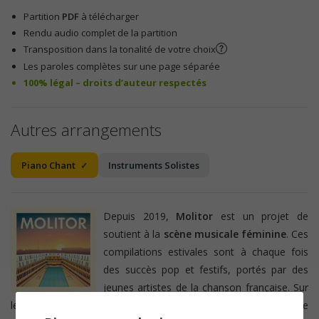
Partition
PDF
à télécharger
Rendu audio complet de la partition
Transposition dans la tonalité de votre choix
Les paroles complètes sur une page séparée
100% légal – droits d’auteur respectés
Autres arrangements
Piano Chant
Instruments Solistes
Depuis 2019,
Molitor
est un projet de
soutient à la
scène musicale féminine
. Ces
compilations estivales sont à chaque fois
des succès pop et festifs, portés par des
jeunes artistes de la chanson française. Sur
le titre
Pardon
, la chanteuse
Mentissa
prête sa voix à une