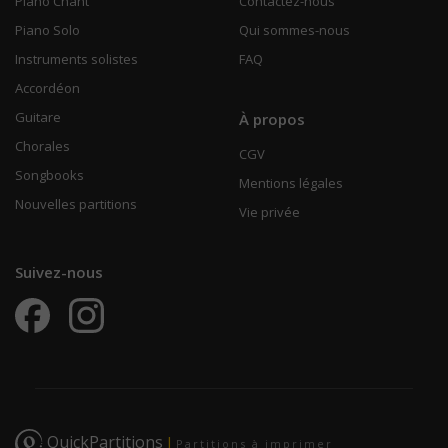
Piano Chant
Contactez-nous
Piano Solo
Qui sommes-nous
Instruments solistes
FAQ
Accordéon
Guitare
À propos
Chorales
CGV
Songbooks
Mentions légales
Nouvelles partitions
Vie privée
Suivez-nous
QuickPartitions
|
Partitions à imprimer