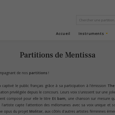
Accueil
Instruments
Partitions de Mentissa
mpagnant de nos
partitions
!
a captivé le public français grâce à sa participation à l'émission
The
elation privilégiée depuis le concours. Leurs voix s'unissent sur une jol
ment composé pour elle le titre
Et bam
, une chanson sur mesure qui
lli, l'artiste capte l'attention des mélomanes avec sa voix unique et 
ème opus du projet
Molitor
, aux côtés d'autres artistes féminines éme