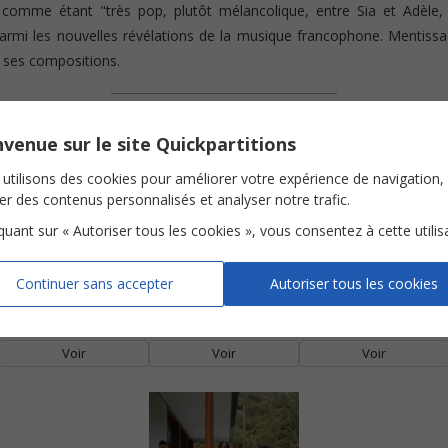
 comme étant "très pop, plutôt mélancolique, entre Sia et Adèle,
parmi les nouvelles révélations de la musique francophone. Mentiss
 ses compositions.
venue sur le site Quickpartitions
utilisons des cookies pour améliorer votre expérience de navigation,
ser des contenus personnalisés et analyser notre trafic.
iquant sur « Autoriser tous les cookies », vous consentez à cette utilis
Continuer sans accepter
Autoriser tous les cookies
Et bam
Et bam
Et bam
Accordéon
Chorale SSA
Chorale SATB
Voir
Voir
Voir