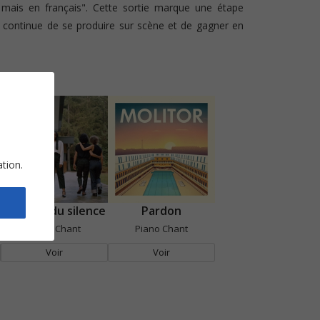
 mais en français". Cette sortie marque une étape
a continue de se produire sur scène et de gagner en
ation.
Le bruit du silence
Pardon
Piano Chant
Piano Chant
Voir
Voir