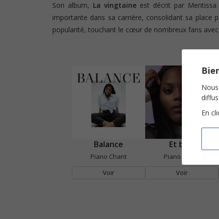
Son album,
La vingtaine
est décrit par Mentissa
importante dans sa carrière, consolidant sa place 
popularité, touchant le cœur de nombreux fans avec
Bien
Nous 
diffu
En cl
Balance
Et bam
Piano Chant
Piano Chant
Voir
Voir