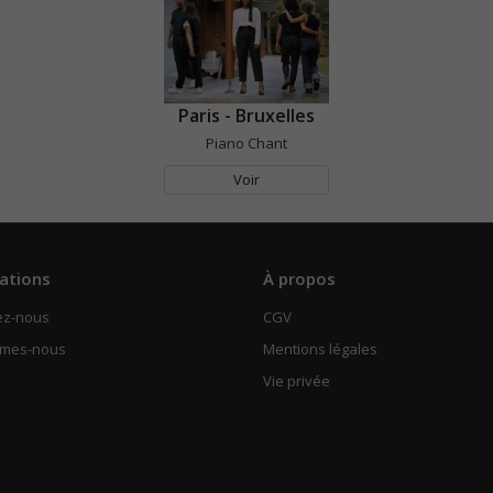
Paris - Bruxelles
Piano Chant
Voir
ations
À propos
ez-nous
CGV
mmes-nous
Mentions légales
Vie privée