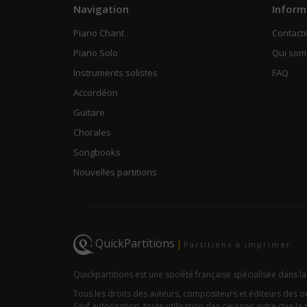
Navigation
Inform
Piano Chant
Contact
Piano Solo
Qui so
Instruments solistes
FAQ
Accordéon
Guitare
Chorales
Songbooks
Nouvelles partitions
QuickPartitions
|
Partitions à imprimer
Quickpartitions est une société française spécialisée dans la
Tous les droits des auteurs, compositeurs et éditeurs des 
Sauf autorisation, toute utilisation des oeuvres autre que la r