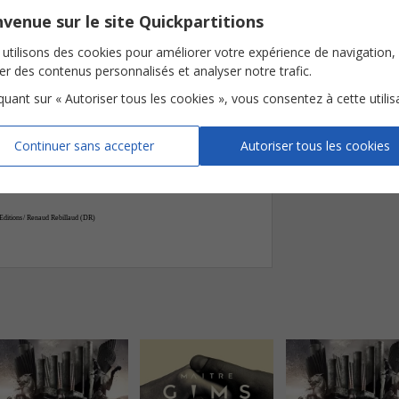











venue sur le site Quickpartitions
el
la"
Les
gens
du
coin
ne
vou
laient
pas
la
-
-
utilisons des cookies pour améliorer votre expérience de navigation,


ser des contenus personnalisés et analyser notre trafic.










iquant sur « Autoriser tous les cookies », vous consentez à cette utilis
l
la,
hé
hé
hé
-













Continuer sans accepter
Autoriser tous les cookies


lages,
Les
gens
me
di
saient
"mé
fie
toi
d'cette
-
-
-
 Editions/ Renaud Rebillaud (DR)