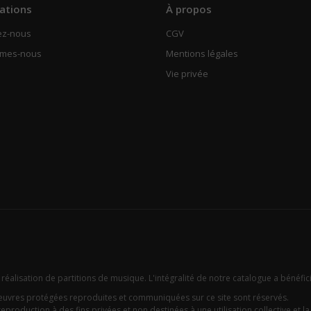
ations
À propos
ez-nous
CGV
mmes-nous
Mentions légales
Vie privée
 réalisation de partitions de musique. L'intégralité de notre catalogue a bénéfic
oeuvres protégées reproduites et communiquées sur ce site sont réservés.
eproduction à des fins privées et non destinées à une utilisation collective et la c