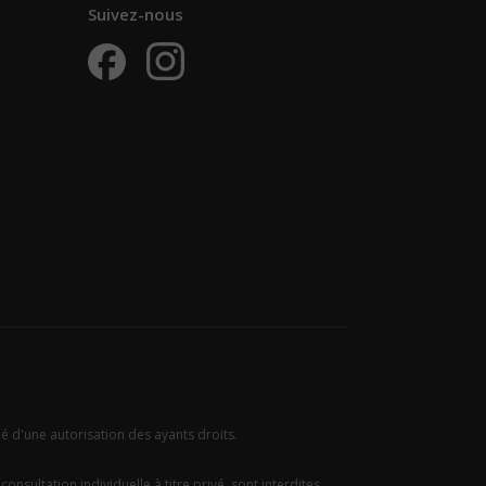
Suivez-nous
ié d'une autorisation des ayants droits.
onsultation individuelle à titre privé, sont interdites.