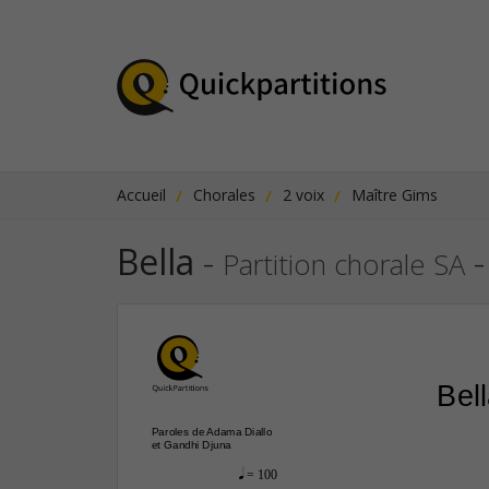
Accueil
Chorales
2 voix
Maître Gims
Bella
-
-
Partition chorale SA
Bel
Paroles de Adama Diallo
et Gandhi Djuna
q
 = 100