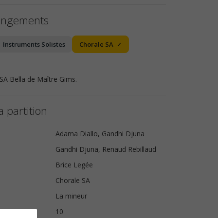
angements
Instruments Solistes
Chorale SA
 SA Bella de Maître Gims.
a partition
Adama Diallo, Gandhi Djuna
Gandhi Djuna, Renaud Rebillaud
Brice Legée
Chorale SA
La mineur
s
10