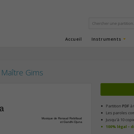
Accueil
Instruments
Maître Gims
Partition
PDF
à 
la
Les paroles co
Musique de Renaud Rebillaud
Jusqu'à 10 copi
et Gandhi Djuna
100% légal – 