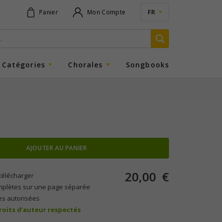
FR
Panier
Mon Compte
Catégories
Chorales
Songbooks
AJOUTER AU PANIER
20,00
€
télécharger
mplètes sur une page séparée
es autorisées
droits d’auteur respectés