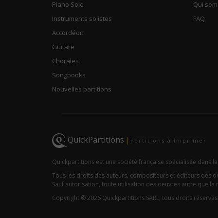
Piano Solo
Qui so
Instruments solistes
FAQ
Accordéon
Guitare
Chorales
Songbooks
Nouvelles partitions
QuickPartitions
|
Partitions à imprimer
Quickpartitions est une société française spécialisée dans la
Tous les droits des auteurs, compositeurs et éditeurs des 
Sauf autorisation, toute utilisation des oeuvres autre que la r
Copyright © 2026 Quickpartitions SARL, tous droits réservés