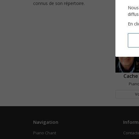
connus de son répertoire.
Nous 
diffu
En cl
Cache
Piano
Vo
Navigation
Inform
Piano Chant
Contact