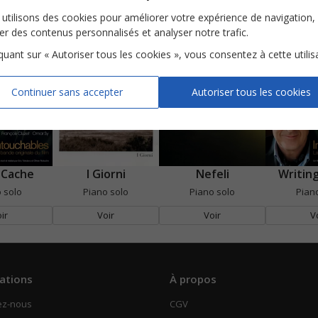
utilisons des cookies pour améliorer votre expérience de navigation,
ser des contenus personnalisés et analyser notre trafic.
iquant sur « Autoriser tous les cookies », vous consentez à cette utilis
Continuer sans accepter
Autoriser tous les cookies
 Cache
I Giorni
Nefeli
Writin
 solo
Piano solo
Piano solo
Pian
ir
Voir
Voir
V
ations
À propos
ez-nous
CGV