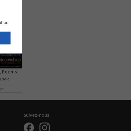
ation.
g Poems
o solo
oir
Suivez-nous