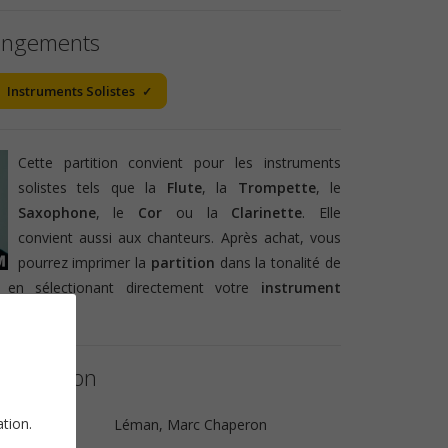
angements
Instruments Solistes
Cette partition convient pour les instruments
solistes tels que la
Flute
, la
Trompette
, le
Saxophone
, le
Cor
ou la
Clarinette
. Elle
convient aussi aux chanteurs. Après achat, vous
pourrez imprimer la
partition
dans la tonalité de
 en sélectionant directement votre
instrument
a partition
ation.
ue
Léman, Marc Chaperon