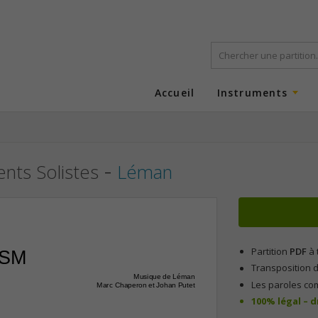
Accueil
Instruments
-
ents Solistes
Léman
Partition
PDF
à 
TSM
Transposition d
Musique de Léman
Les paroles co
Marc Chaperon et Johan Putet
100% légal – 