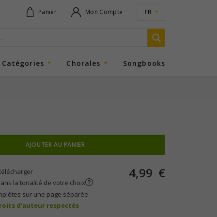
FR
Panier
Mon Compte
Catégories
Chorales
Songbooks
AJOUTER AU PANIER
4,99
€
télécharger
ans la tonalité de votre choix
mplètes sur une page séparée
droits d’auteur respectés