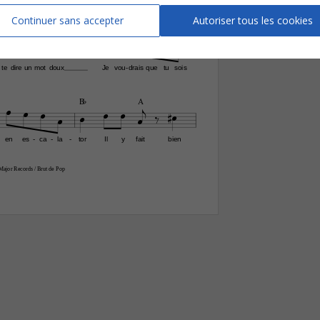
Instrumentation
Continuer sans accepter
Autoriser tous les cookies
Tonalité

A
straight




3








Nombre de page
te
dire
un
mot
doux
Je
vou
drais
que
tu
sois
-


B¨
A










en
es
ca
la
tor
Il
y
fait
bien
-
-
-
ajor Records / Brut de Pop