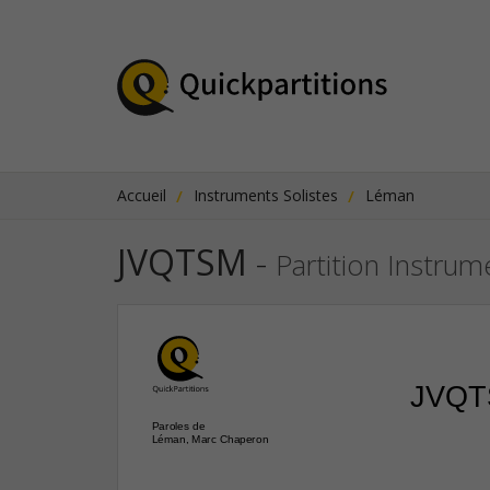
Accueil
Instruments Solistes
Léman
JVQTSM
-
Partition Instrum
JVQ
Paroles de
Léman, Marc Chaperon