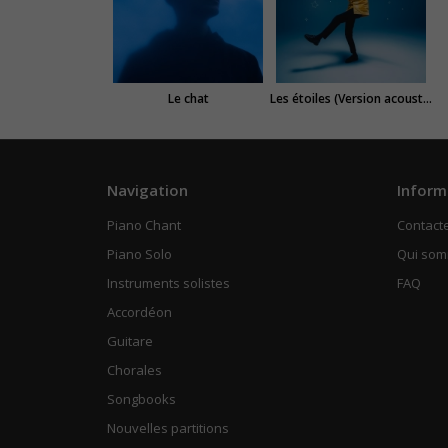
Le chat
Les étoiles (Version acoustique)
Navigation
Inform
Piano Chant
Contact
Piano Solo
Qui so
Instruments solistes
FAQ
Accordéon
Guitare
Chorales
Songbooks
Nouvelles partitions