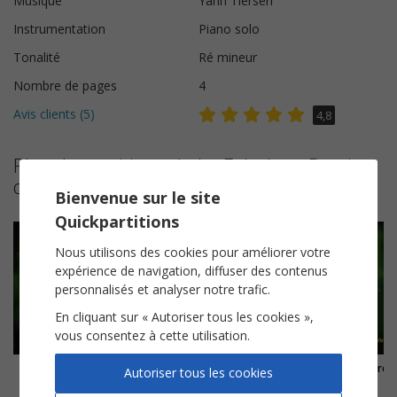
Musique
Yann Tiersen
Instrumentation
Piano solo
Tonalité
Ré mineur
Nombre de pages
4
Avis clients (
5
)
4,8
Plus de partitions de Le Fabuleux Destin
d'Amélie Poulain
Bienvenue sur le site
Quickpartitions
Nous utilisons des cookies pour améliorer votre
expérience de navigation, diffuser des contenus
personnalisés et analyser notre trafic.
En cliquant sur « Autoriser tous les cookies »,
vous consentez à cette utilisation.
La valse d'Amélie
Comptine d'un autre été : l'après-midi
La valse des monstres
Autoriser tous les cookies