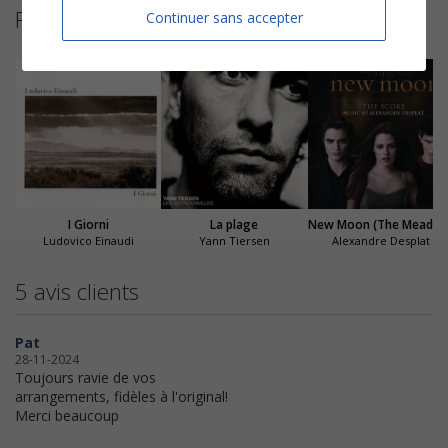
Partitions suggérées
Continuer sans accepter
I Giorni
La plage
New Moon (The Mea
Ludovico Einaudi
Yann Tiersen
Alexandre Desplat
5 avis clients
Pat
28-11-2024
Toujours ravie de vos
arrangements, fidèles à l'original!
Merci beaucoup