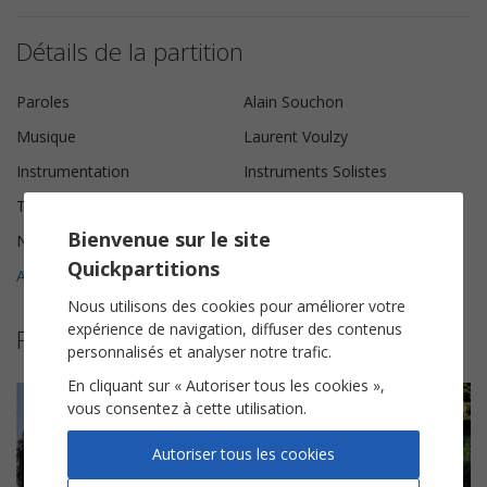
Détails de la partition
Paroles
Alain Souchon
Musique
Laurent Voulzy
Instrumentation
Instruments Solistes
Tonalité
Si♭ majeur
Bienvenue sur le site
Nombre de pages
5
Quickpartitions
Avis clients (
2
)
5
Nous utilisons des cookies pour améliorer votre
expérience de navigation, diffuser des contenus
Plus de partitions de Laurent Voulzy
personnalisés et analyser notre trafic.
En cliquant sur « Autoriser tous les cookies »,
vous consentez à cette utilisation.
Autoriser tous les cookies