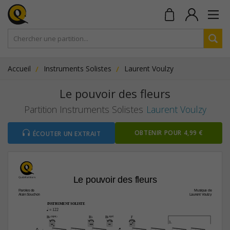
Accueil
Instruments Solistes
Laurent Voulzy
Le pouvoir des fleurs
Partition Instruments Solistes
Laurent Voulzy
OBTENIR POUR 4,99 €
ÉCOUTER UN EXTRAIT
Le pouvoir des fleurs
Paroles de
Musique de
Alain Souchon
Laurent Voulzy
INSTRUMENT SOLISTE
q
 = 122
B¨(“4)
B¨
B¨“2
F
1.








