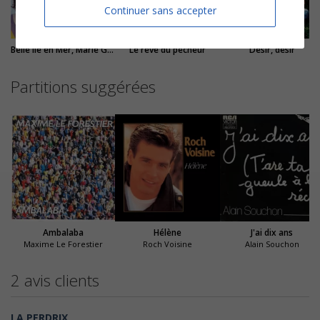
Continuer sans accepter
Belle Ile en Mer, Marie Galante
Le rêve du pecheur
Désir, désir
Partitions suggérées
Ambalaba
Hélène
J'ai dix ans
Maxime Le Forestier
Roch Voisine
Alain Souchon
2 avis clients
LA PERDRIX