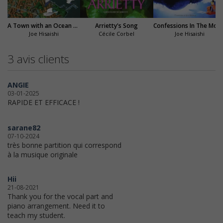
A Town with an Ocean View (Kiki la petite sorcière)
Arrietty's Song
Confessions In The M
Joe Hisaishi
Cécile Corbel
Joe Hisaishi
3 avis clients
ANGIE
03-01-2025
RAPIDE ET EFFICACE !
sarane82
07-10-2024
très bonne partition qui correspond
à la musique originale
Hii
21-08-2021
Thank you for the vocal part and
piano arrangement. Need it to
teach my student.