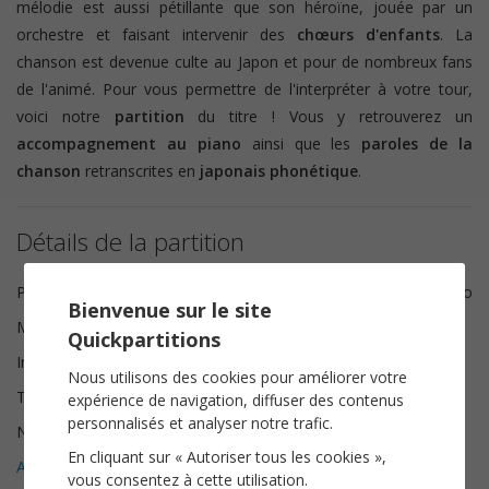
mélodie est aussi pétillante que son héroïne, jouée par un
orchestre et faisant intervenir des
chœurs d'enfants
. La
chanson est devenue culte au Japon et pour de nombreux fans
de l'animé. Pour vous permettre de l'interpréter à votre tour,
voici notre
partition
du titre ! Vous y retrouverez un
accompagnement au piano
ainsi que les
paroles de la
chanson
retranscrites en
japonais phonétique
.
Détails de la partition
Paroles
Hayao Miyazaki, Katsuya Kondo
Bienvenue sur le site
Musique
Joe Hisaishi
Quickpartitions
Instrumentation
Piano Chant
Nous utilisons des cookies pour améliorer votre
Tonalité
Ré mineur
expérience de navigation, diffuser des contenus
personnalisés et analyser notre trafic.
Nombre de pages
7
En cliquant sur « Autoriser tous les cookies »,
Avis clients (
3
)
5
vous consentez à cette utilisation.