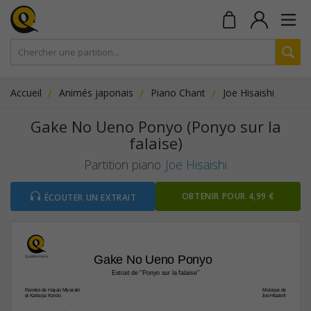
Accueil
Animés japonais
Piano Chant
Joe Hisaishi
Gake No Ueno Ponyo (Ponyo sur la
falaise)
Partition piano
Joe Hisaishi
OBTENIR POUR 4,99 €
ÉCOUTER UN EXTRAIT
Gake No Ueno Ponyo 
Extrait de "Ponyo sur la falaise"
Paroles de Hayao Miyazaki
Musique de
et Katsuya Kondo
Joe Hisaishi