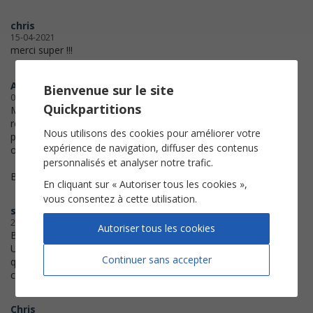
chris
15-04-2021
merci super !!!
Amarie
Bienvenue sur le site
01-12-2020
Quickpartitions
Merci beaucoup pour votre
réponse rapide et de m'avoir
Nous utilisons des cookies pour améliorer votre
permis d'imprimer la partition
expérience de navigation, diffuser des contenus
originale.
personnalisés et analyser notre trafic.
Bien cordialement
En cliquant sur « Autoriser tous les cookies »,
vous consentez à cette utilisation.
stollere
25-03-2020
Autoriser tous les cookies
Bonjour,
Un énorme merci d'avoir accepté
Continuer sans accepter
que je réimprime ma dernière
chanson en changeant la tonalité..
Chris