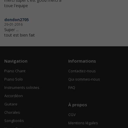
merci super c'est good merci à
toue l'equipe
dondon2705
29-01-2016
Super ...
tout est bien fait
Navigation
Informations
Piano Chant
Contactez-nous
Piano Solo
Qui sommes-nous
Instruments solistes
FAQ
Accordéon
Guitare
À propos
Chorales
CGV
Songbooks
Mentions légales