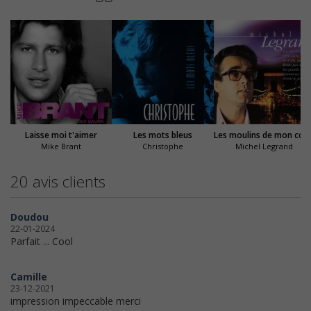
Laisse moi t'aimer
Les mots bleus
Les mouli
Mike Brant
Christophe
Michel Legrand
20 avis clients
Doudou
22-01-2024
Parfait ... Cool
Camille
23-12-2021
impression impeccable merci