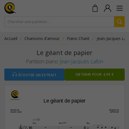
Accueil
Chansons d'amour
Piano Chant
Jean-Jacques Laf
Le géant de papier
Partition piano
Jean-Jacques Lafon
OBTENIR POUR 4,99 €
ÉCOUTER UN EXTRAIT
Le géant de papier
Paroles de
Musique de
Sylvain Lebel
Jeff Barnel
q
 = 112






B¨‹
B¨‹(„ˆˆ9)
B¨‹

4










3

4


