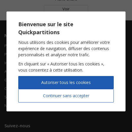
Voir
Bienvenue sur le site
Quickpartitions
Navigation
Informations
Nous utilisons des cookies pour améliorer votre
Piano Chant
Contactez-nous
expérience de navigation, diffuser des contenus
Piano Solo
Qui sommes-nous
personnalisés et analyser notre trafic.
Instruments solistes
FAQ
En cliquant sur « Autoriser tous les cookies »,
vous consentez à cette utilisation.
Accordéon
Guitare
À propos
Autoriser tous les cookies
Chorales
CGV
Continuer sans accepter
Songbooks
Mentions légales
Nouvelles partitions
Vie privée
Suivez-nous