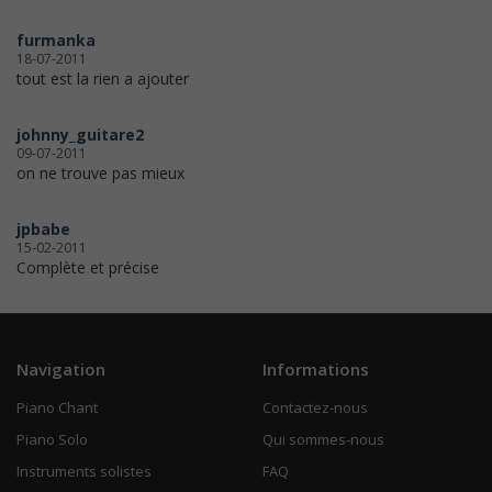
furmanka
18-07-2011
tout est la rien a ajouter
johnny_guitare2
09-07-2011
on ne trouve pas mieux
jpbabe
15-02-2011
Complète et précise
Navigation
Informations
Piano Chant
Contactez-nous
Piano Solo
Qui sommes-nous
Instruments solistes
FAQ