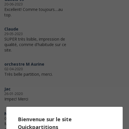
20-06-2023
Excellent! Comme toujours....au
top.
Claude
29-05-2023
SUPER très lisible, impression de
qualité, comme d'habitude sur ce
site.
orchestre M Aurine
02-04-2020
Très belle partition, merci.
Jac
26-01-2020
Impec! Merci
Nathalie
Bienvenue sur le site
05-10-2018
Merci beaucoup! très belle
Quickpartitions