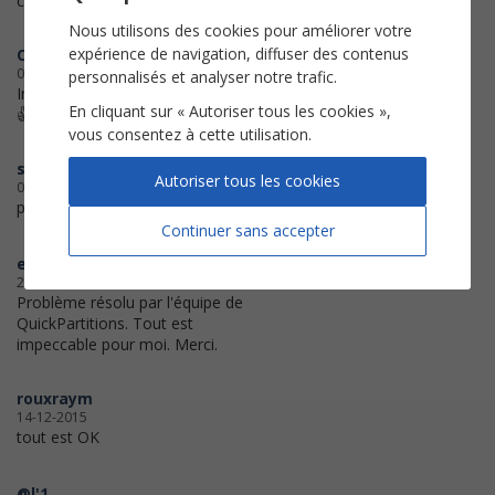
chanson.
Nous utilisons des cookies pour améliorer votre
expérience de navigation, diffuser des contenus
CM
07-07-2018
personnalisés et analyser notre trafic.
Impression parfaite.
En cliquant sur « Autoriser tous les cookies »,
👍
vous consentez à cette utilisation.
scoubidou 66
Autoriser tous les cookies
06-04-2018
parfait ,bien imprimé ,Merci !!
Continuer sans accepter
eb37
28-02-2017
Problème résolu par l'équipe de
QuickPartitions. Tout est
impeccable pour moi. Merci.
rouxraym
14-12-2015
tout est OK
@l'1