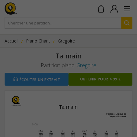
Accueil
Piano Chant
Gregoire
Ta main
Partition piano
Gregoire
OBTENIR POUR 4,99 €
ÉCOUTER UN EXTRAIT
Ta main
Paroles et Musique de
Grégoire Boissenot
q
 = 78
F#m7
D
A
E
F#m7
D
A
E