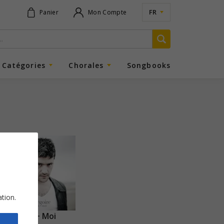
FR
Panier
Mon Compte
Catégories
Chorales
Songbooks
ation.
Toi + Moi