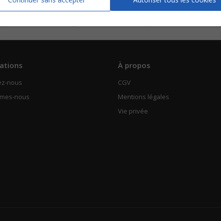
Piano Chant
Chorale SAH
Piano Chant
Voir
Voir
Voir
ations
À propos
ez-nous
CGV
mmes-nous
Mentions légales
Vie privée