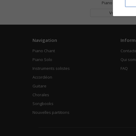
Piano Chant
Voir
Navigation
Inform
Piano Chant
Contact
Piano Solo
Qui so
Instruments solistes
FAQ
Accordéon
Guitare
Chorales
Songbooks
Nouvelles partitions