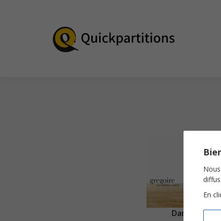
Bien
Nous 
diffu
En cl
Danse