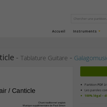
Accueil
Instruments
icle
-
-
Tablature Guitare
Galagomusi
Partition
PDF
à 
ir / Canticle
Les paroles co
100% légal – 
Chant traditionnel anglais
Musique supplémentaire de Paul Simon