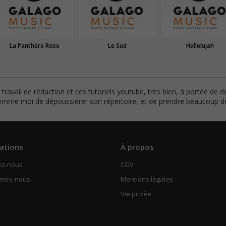
La Panthère Rose
Le Sud
Hallelujah
travail de rédaction et ces tutoriels youtube, très bien, à portée de 
 comme moi de dépoussiérer son répertoire, et de prendre beaucoup de
ations
À propos
ez-nous
CGV
mmes-nous
Mentions légales
Vie privée