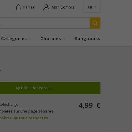
FR
Panier
Mon Compte
Catégories
Chorales
Songbooks
c
AJOUTER AU PANIER
4,99
€
télécharger
mplètes sur une page séparée
droits d’auteur respectés