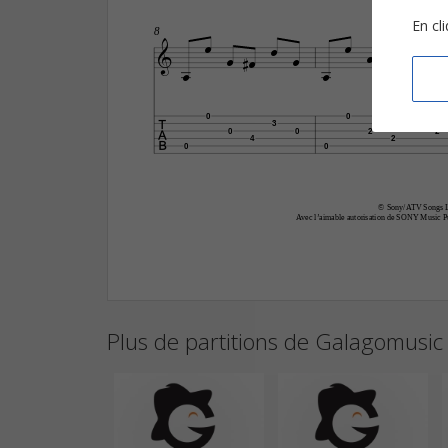
En cl
8















0
0
3
0
0
0
2
2
4
2
0
0
© Sony/ATV Songs L
Avec l’aimable autorisation de SONY Music Pub
Plus de partitions de Galagomusic