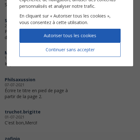
Satisfaisant comme d'habitude.
personnalisés et analyser notre trafic.
En cliquant sur « Autoriser tous les cookies »,
Sylvain
vous consentez à cette utilisation.
28-11-2021
Partition parfaitement lisible, ça
Autoriser tous les cookies
devrait me faciliter la lecture. Merci.
Continuer sans accepter
Mlyn
11-11-2021
Impeccable
Philsaxussion
07-07-2021
Écrire te titre en pied de page à
partir de la page 2.
truchot.brigitte
01-07-2021
C'est bon,Merci!
zofinio