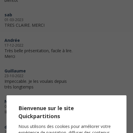
bientôt
sab
01-03-2023
TRES CLAIRE. MERCI
Andrée
17-12-2022
Très belle présentation, facile à lire.
Merci
Guillaume
23-10-2022
Impeccable. Je les voulais depuis
très longtemps
NANA44
06-10-2022
Bienvenue sur le site
IMPRESSION OK
Quickpartitions
Nous utilisons des cookies pour améliorer votre
djindjan
28-02-2022
expérience de navigation, diffuser des contenus