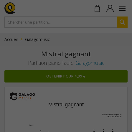
Accueil
Galagomusic
Mistral gagnant
Partition piano facile
Galagomusic
OBTENIR POUR 4,99 €
Mistral gagnant
Paroles et Musique de
Renaud Sechan
q=120






5
4
5
5