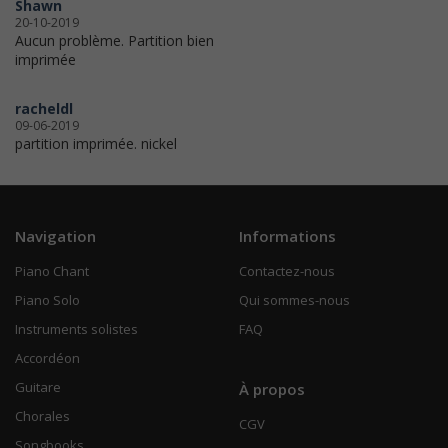
Shawn
20-10-2019
Aucun problème. Partition bien
imprimée
racheldl
09-06-2019
partition imprimée. nickel
Navigation
Informations
Piano Chant
Contactez-nous
Piano Solo
Qui sommes-nous
Instruments solistes
FAQ
Accordéon
Guitare
À propos
Chorales
CGV
Songbooks