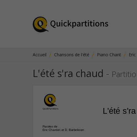
Accueil
Chansons de l'été
Piano Chant
Eric
L'été s'ra chaud
-
Partiti
L'été s'r
Paroles de
Eric Charden et D. Barbelivien