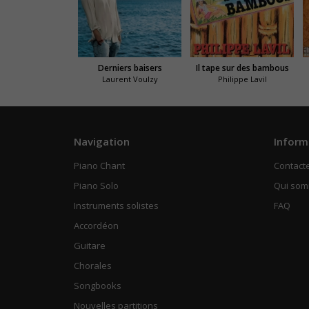
Derniers baisers
Il tape sur des bambous
Laurent Voulzy
Philippe Lavil
Navigation
Inform
Piano Chant
Contact
Piano Solo
Qui so
Instruments solistes
FAQ
Accordéon
Guitare
Chorales
Songbooks
Nouvelles partitions