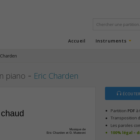
Accueil
Instruments
 Charden
-
on piano
Eric Charden
ÉCOUTER
Partition
PDF
à 
a chaud
Transposition d
Les paroles co
Musique de
100% légal – 
Eric Charden et G. Matteoni