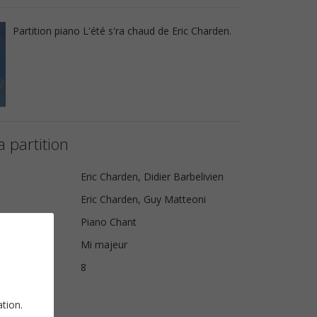
Partition piano L'été s'ra chaud de Eric Charden.
a partition
Eric Charden, Didier Barbelivien
Eric Charden, Guy Matteoni
Piano Chant
Mi majeur
s
8
ation.