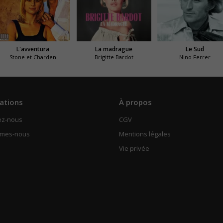
L'avventura
La madrague
Le Sud
Stone et Charden
Brigitte Bardot
Nino Ferrer
ations
À propos
ez-nous
CGV
mmes-nous
Mentions légales
Vie privée