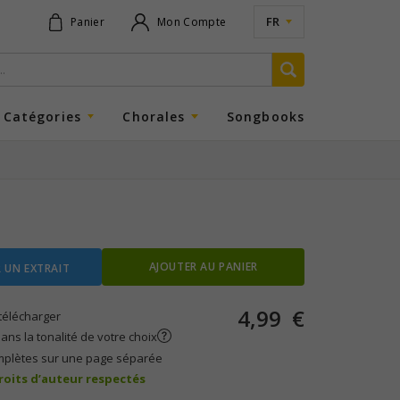
FR
Panier
Mon Compte
Catégories
Chorales
Songbooks
AJOUTER AU PANIER
 UN EXTRAIT
4,99
€
télécharger
ans la tonalité de votre choix
mplètes sur une page séparée
droits d’auteur respectés