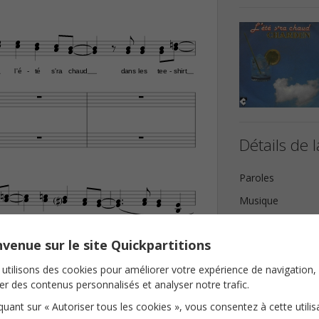























l'é
té
s'ra
chaud
dans
les
tee
shirt
-
-




Détails de l
Paroles




























Musique
Instrumentation
zur
à
Saint
Ma
lo
-
-


venue sur le site Quickpartitions
Tonalité
Nombre de page
utilisons des cookies pour améliorer votre expérience de navigation,


ser des contenus personnalisés et analyser notre trafic.
iquant sur « Autoriser tous les cookies », vous consentez à cette utilis
E‹