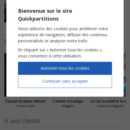
Bienvenue sur le site
Quickpartitions
La part des anges
Nous utilisons des cookies pour améliorer votre
expérience de navigation, diffuser des contenus
Partitions suggérées
personnalisés et analyser notre trafic.
En cliquant sur « Autoriser tous les cookies »,
vous consentez à cette utilisation.
Autoriser tous les cookies
Continuer sans accepter
Il jouait du piano debout
L'amour à la plage
Le ciel, le soleil et la me
France Gall
Niagara
Francois Deguelt
9 avis clients