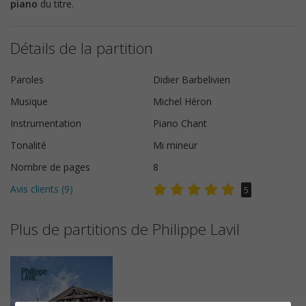
piano
du titre.
Détails de la partition
Paroles
Didier Barbelivien
Musique
Michel Héron
Instrumentation
Piano Chant
Tonalité
Mi mineur
Nombre de pages
8
Avis clients (
9
)
5
Plus de partitions de Philippe Lavil