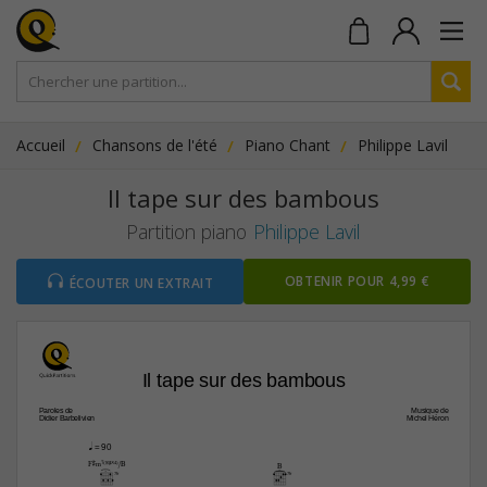
Accueil
Chansons de l'été
Piano Chant
Philippe Lavil
Il tape sur des bambous
Partition piano
Philippe Lavil
OBTENIR POUR 4,99 €
ÉCOUTER UN EXTRAIT
Il tape sur des bambous
Paroles de
Musique de
Didier Barbelivien
Michel Héron
q
 = 90
F©‹7(“4)/B
B
7fr
7fr