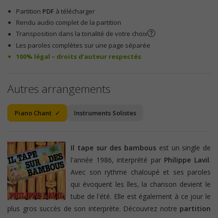
Partition
PDF
à télécharger
Rendu audio complet de la partition
Transposition dans la tonalité de votre choix
Les paroles complètes sur une page séparée
100% légal – droits d’auteur respectés
Autres arrangements
Piano Chant
Instruments Solistes
Il tape sur des bambous
est un single de
l'année 1986, interprété par
Philippe Lavil
.
Avec son rythme chaloupé et ses paroles
qui évoquent les îles, la chanson devient le
tube de l'été. Elle est également à ce jour le
plus gros succès de son interprète. Découvrez notre
partition