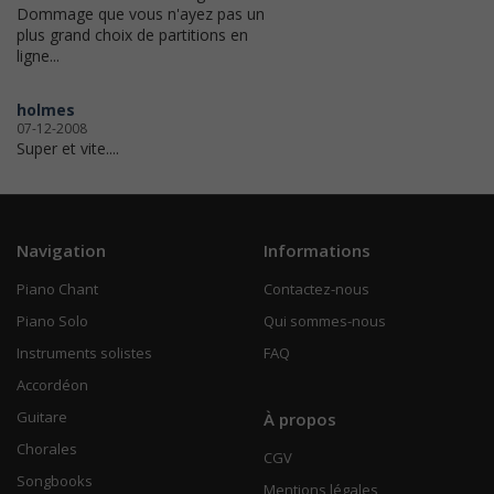
Dommage que vous n'ayez pas un
plus grand choix de partitions en
ligne...
holmes
07-12-2008
Super et vite....
Navigation
Informations
Piano Chant
Contactez-nous
Piano Solo
Qui sommes-nous
Instruments solistes
FAQ
Accordéon
Guitare
À propos
Chorales
CGV
Songbooks
Mentions légales