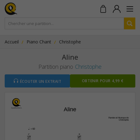
Accueil
Piano Chant
Christophe
Aline
Partition piano
Christophe
OBTENIR POUR 4,99 €
ÉCOUTER UN EXTRAIT
Aline
Paroles et Musique de
Christophe
q.
 = 60
C
E