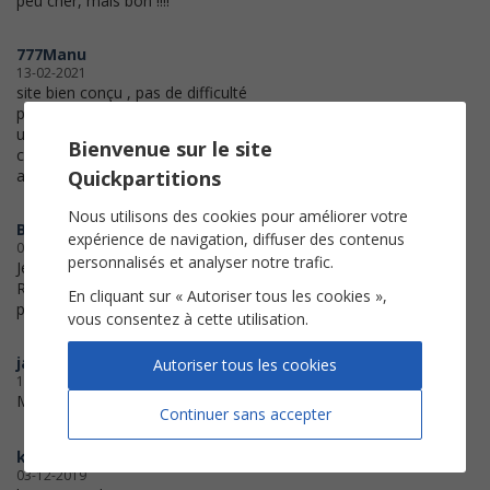
peu cher, mais bon !!!!
777Manu
13-02-2021
site bien conçu , pas de difficulté
pour imprimer la partition . à noter ,
une page d'essai pour vérifier la
Bienvenue sur le site
compatibilité de l'impression très
Quickpartitions
appréciable
Nous utilisons des cookies pour améliorer votre
Bugari
expérience de navigation, diffuser des contenus
02-11-2020
personnalisés et analyser notre trafic.
Je suis très satisfait!
Résolution instantanée de mon
En cliquant sur « Autoriser tous les cookies »,
problème.
vous consentez à cette utilisation.
jackyben
Autoriser tous les cookies
18-04-2020
Merci beaucoup
Continuer sans accepter
kiki
03-12-2019