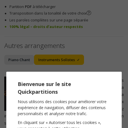
Partition
PDF
à télécharger
Transposition dans la tonalité de votre choix
Les paroles complètes sur une page séparée
100% légal – droits d’auteur respectés
Autres arrangements
Piano Chant
Instruments Solistes
Cette partition convient pour les
Bienvenue sur le site
instruments solistes tels que la
Flute
, la
Quickpartitions
Trompette
, le
Saxophone
, le
Cor
ou la
Nous utilisons des cookies pour améliorer votre
Clarinette
. Elle convient aussi aux
expérience de navigation, diffuser des contenus
chanteurs. Après achat, vous pourrez
personnalisés et analyser notre trafic.
imprimer la
partition
dans la tonalité de votre choix ou en
En cliquant sur « Autoriser tous les cookies »,
sélectionant directement votre
instrument
transpositeur.