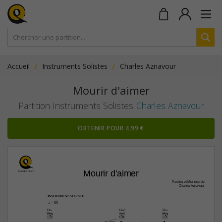
Accueil
Instruments Solistes
Charles Aznavour
Mourir d'aimer
Partition Instruments Solistes
Charles Aznavour
OBTENIR POUR 4,99 €
Mourir d'aimer
Paroles et Musique de
Charles Aznavour
INSTRUMENT SOLISTE
q
 = 80
D‹
G‹6
D‹





6