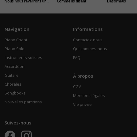
Nous nous reverrons un jour ou l'autre
Comme ils disent
Désormais
Navigation
Informations
Piano Chant
Contactez-nous
Piano Solo
Qui sommes-nous
Instruments solistes
FAQ
Accordéon
Guitare
À propos
Chorales
CGV
Songbooks
Mentions légales
Nouvelles partitions
Vie privée
Suivez-nous