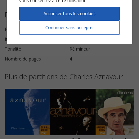
vous consentez à cette utilisation.
Détails de la partition
Autoriser tous les cookies
Continuer sans accepter
Paroles et Musique
Charles Aznavour
Instrumentation
Instruments Solistes
Tonalité
Ré mineur
Nombre de pages
4
Plus de partitions de Charles Aznavour