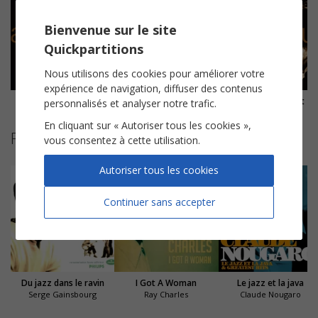
Bienvenue sur le site
Quickpartitions
Nous utilisons des cookies pour améliorer votre
expérience de navigation, diffuser des contenus
Mourir d'aimer
Nous nous reverrons un jour ou l'autre
Comme ils disent
personnalisés et analyser notre trafic.
En cliquant sur « Autoriser tous les cookies »,
Partitions suggérées
vous consentez à cette utilisation.
Autoriser tous les cookies
Continuer sans accepter
Du jazz dans le ravin
I Got A Woman
Le jazz et la java
Serge Gainsbourg
Ray Charles
Claude Nougaro