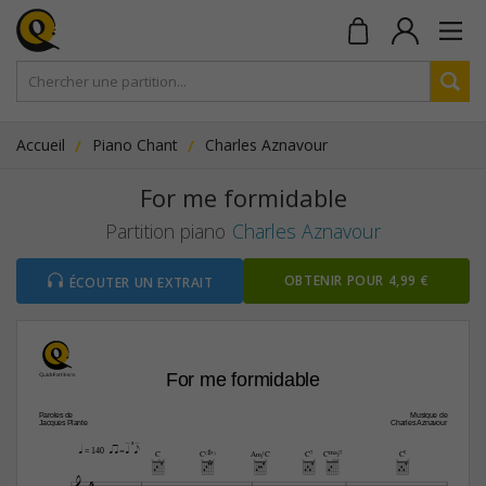
Accueil
Piano Chant
Charles Aznavour
For me formidable
Partition piano
Charles Aznavour
OBTENIR POUR 4,99 €
ÉCOUTER UN EXTRAIT
For me formidable
Paroles de
Musique de
Jacques Plante
Charles Aznavour
qaa z=[qp  ]e
q
 = 140
C
C(#5)
A‹/C
C7
CŒ„Š7
C7
4



