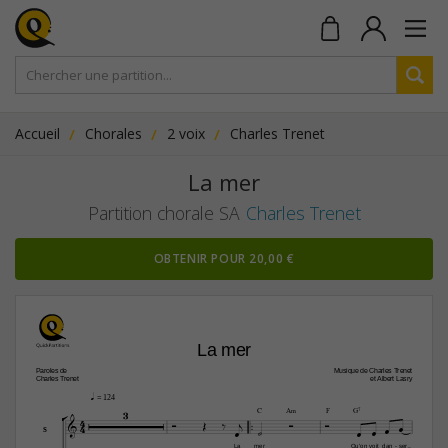
Accueil
Chorales
2 voix
Charles Trenet
La mer
Partition chorale SA
Charles Trenet
OBTENIR POUR 20,00 €
La mer
Paroles de
Musique de Charles Trenet
Charles Trenet 
et Albert Lasry
q
 = 124

3


C
A‹
F
G7
4






4







S
La
mer
Qu'on
voit
dan
ser
-