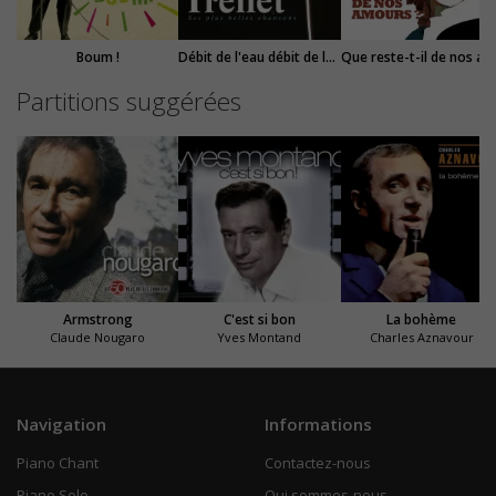
Boum !
Débit de l'eau débit de lait
Que reste-t-il de nos amours ?
Partitions suggérées
Armstrong
C'est si bon
La bohème
Claude Nougaro
Yves Montand
Charles Aznavour
Navigation
Informations
Piano Chant
Contactez-nous
Piano Solo
Qui sommes-nous