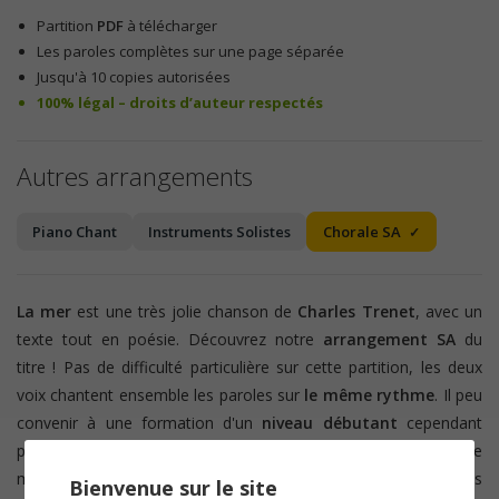
Partition
PDF
à télécharger
Les paroles complètes sur une page séparée
Jusqu'à 10 copies autorisées
100% légal – droits d’auteur respectés
Autres arrangements
Piano Chant
Instruments Solistes
Chorale SA
La mer
est une très jolie chanson de
Charles Trenet
, avec un
texte tout en poésie. Découvrez notre
arrangement SA
du
titre ! Pas de difficulté particulière sur cette partition, les deux
voix chantent ensemble les paroles sur
le même rythme
. Il peu
convenir à une formation d'un
niveau débutant
cependant
plusieurs
changements de tonalités
interviennent au long de
morceau. Nous les avons conservé pour un rendu au plus
Bienvenue sur le site