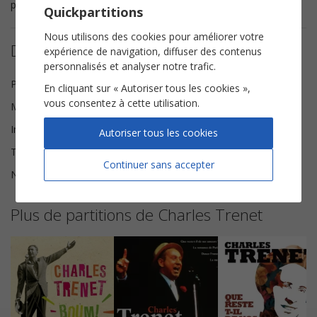
proche de la version originale de Charles Trenet.
Quickpartitions
Nous utilisons des cookies pour améliorer votre
Détails de la partition
expérience de navigation, diffuser des contenus
personnalisés et analyser notre trafic.
Paroles
Charles Trenet
En cliquant sur « Autoriser tous les cookies »,
vous consentez à cette utilisation.
Musique
Charles Trenet, Albert Lasry
Instrumentation
Chorale SA
Autoriser tous les cookies
Tonalité
Do majeur
Continuer sans accepter
Nombre de pages
5
Plus de partitions de Charles Trenet