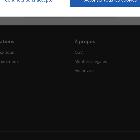
Piano Chant
Chorale SSA
Voir
Voir
ations
À propos
ez-nous
CGV
mmes-nous
Mentions légales
Vie privée