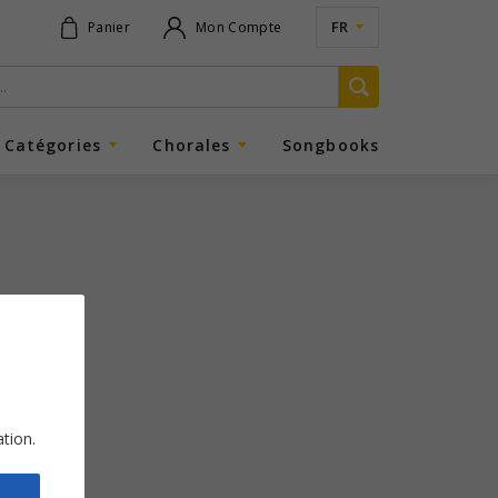
FR
Panier
Mon Compte
Catégories
Chorales
Songbooks
ation.