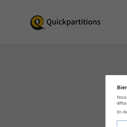
Bien
Nous 
diffu
En cl