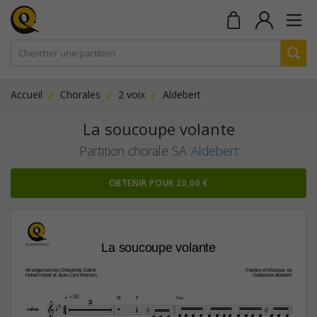
Accueil
Chorales
2 voix
Aldebert
La soucoupe volante
Partition chorale SA
Aldebert
OBTENIR POUR 20,00 €
La soucoupe volante
Arrangement de Chrisptohe Darlot,
Paroles et Musique de
Hubert Harel et Jean-Cyril Masson
Guillaume Aldebert
3
q
 = 92
B¨
F
G‹

4





4



















soliste