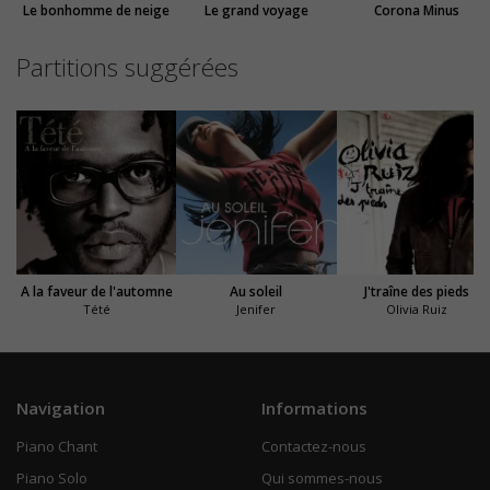
Le bonhomme de neige
Le grand voyage
Corona Minus
Partitions suggérées
A la faveur de l'automne
Au soleil
J'traîne des pieds
Tété
Jenifer
Olivia Ruiz
Navigation
Informations
Piano Chant
Contactez-nous
Piano Solo
Qui sommes-nous