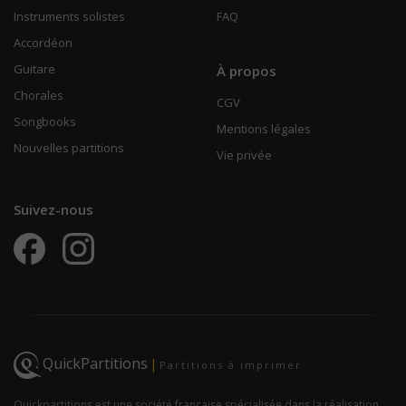
Instruments solistes
FAQ
Accordéon
Guitare
À propos
Chorales
CGV
Songbooks
Mentions légales
Nouvelles partitions
Vie privée
Suivez-nous
QuickPartitions
|
Partitions à imprimer
Quickpartitions est une société française spécialisée dans la réalisation