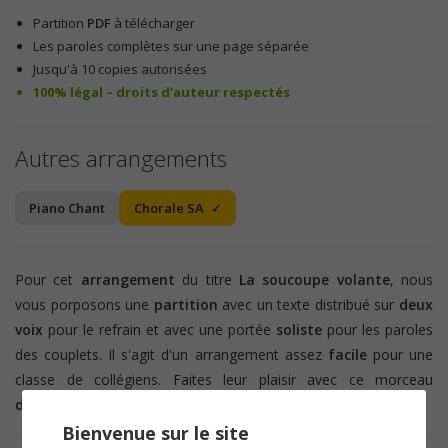
Partition
PDF
à télécharger
Les paroles complètes sur une page séparée
Jusqu'à 10 copies autorisées
100% légal – droits d’auteur respectés
Autres arrangements
Piano Chant
Chorale SA
Pour cet
arrangement
du titre
La soucoupe volante
, nous
vous porposons une
partition
avec un texte distribué sur
deux
voix
pour le refrain et avec une portée
soliste
pour les paroles
des couplets. Il s'agit d'un arrangement assez
facile
pour une
classe de collégiens. Faites leur plaisir avec ce morceau
d'Aldebert
!
Bienvenue sur le site