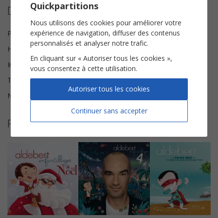
Quickpartitions
Détails de la partition
Nous utilisons des cookies pour améliorer votre
expérience de navigation, diffuser des contenus
Paroles et Musique
Aldebert
personnalisés et analyser notre trafic.
Harmonisation
Marie Pili
En cliquant sur « Autoriser tous les cookies »,
Instrumentation
Chorale SA
vous consentez à cette utilisation.
Tonalité
Si♭ majeur
Autoriser tous les cookies
Nombre de pages
5
Continuer sans accepter
Plus de partitions de Aldebert