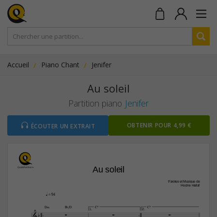
Accueil
Piano Chant
Jenifer
Au soleil
Partition piano
Jenifer
OBTENIR POUR 4,99 €
ÉCOUTER UN EXTRAIT
Au soleil
Paroles et Musique de
Hocine Hallaf
q
 = 94


D‹
B¨/D
C5
C5


1.
2.




