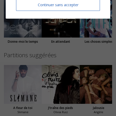
Continuer sans accepter
Donne-moi le temps
En attendant
Les choses simples
Partitions suggérées
A fleur de toi
J'traîne des pieds
Jalousie
Slimane
Olivia Ruiz
Angèle