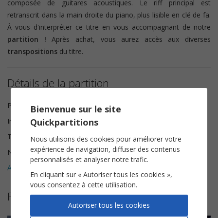
composée de guitares acoustiques. Le riff principal est
retranscrit dans la main droite du piano, plus lisible en clé de fa.
À vous d'interpréter ce titre en vous accompagnant de notre
partition !
Après achat, vous aurez accès aux diverses
transpositions
du titre.
Détails de la partition
Paroles et Musique
Hocine Hallaf
Bienvenue sur le site
Quickpartitions
Instrumentation
Piano Chant
Tonalité
Ré mineur
Nous utilisons des cookies pour améliorer votre
expérience de navigation, diffuser des contenus
Nombre de pages
6
personnalisés et analyser notre trafic.
Avis clients (
3
)
5
En cliquant sur « Autoriser tous les cookies »,
vous consentez à cette utilisation.
Plus de partitions de Jenifer
Autoriser tous les cookies