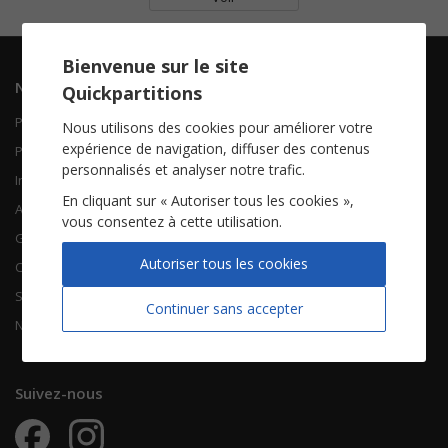
Bienvenue sur le site
Navigation
Informations
Quickpartitions
Piano Chant
Contactez-nous
Nous utilisons des cookies pour améliorer votre
expérience de navigation, diffuser des contenus
Piano Solo
Qui sommes-nous
personnalisés et analyser notre trafic.
Instruments solistes
FAQ
En cliquant sur « Autoriser tous les cookies »,
Accordéon
vous consentez à cette utilisation.
Guitare
À propos
Autoriser tous les cookies
Chorales
CGV
Songbooks
Mentions légales
Continuer sans accepter
Nouvelles partitions
Vie privée
Suivez-nous