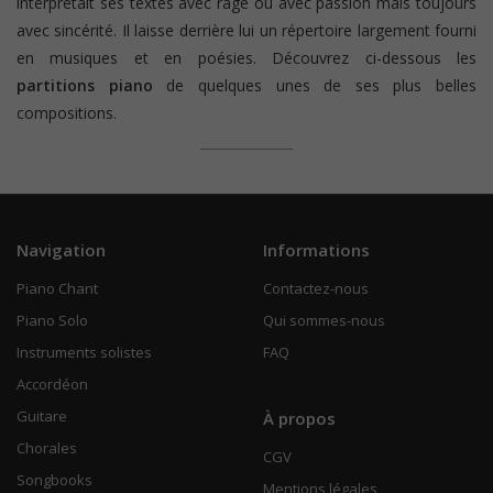
interprétait ses textes avec rage ou avec passion mais toujours
avec sincérité. Il laisse derrière lui un répertoire largement fourni
en musiques et en poésies. Découvrez ci-dessous les
partitions piano
de quelques unes de ses plus belles
compositions.
Navigation
Informations
Piano Chant
Contactez-nous
Piano Solo
Qui sommes-nous
Instruments solistes
FAQ
Accordéon
Guitare
À propos
Chorales
CGV
Songbooks
Mentions légales