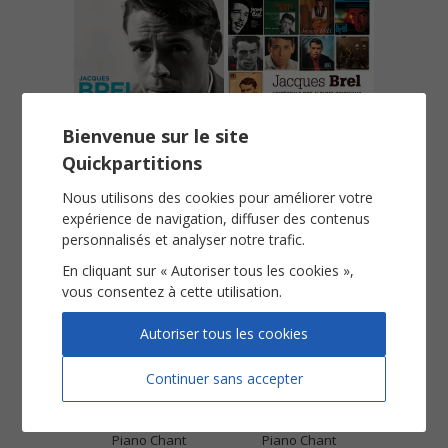
Bienvenue sur le site
Le prochain amour
Les blés
Quickpartitions
Piano Chant
Piano Chant
Nous utilisons des cookies pour améliorer votre
Voir
Voir
expérience de navigation, diffuser des contenus
personnalisés et analyser notre trafic.
En cliquant sur « Autoriser tous les cookies »,
vous consentez à cette utilisation.
Autoriser tous les cookies
Continuer sans accepter
Les bourgeois
Les flamandes
Piano Chant
Piano Chant