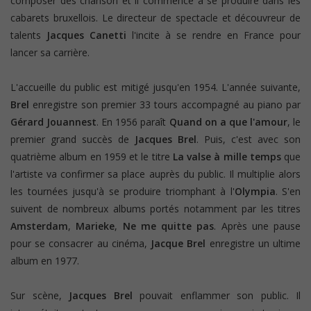
composer des chanson et il commence à se produire dans les
cabarets bruxellois. Le directeur de spectacle et découvreur de
talents
Jacques Canetti
l'incite à se rendre en France pour
lancer sa carrière.
L'accueille du public est mitigé jusqu'en 1954. L'année suivante,
Brel
enregistre son premier 33 tours accompagné au piano par
Gérard Jouannest
. En 1956 paraît
Quand on a que l'amour
, le
premier grand succès de
Jacques Brel
. Puis, c'est avec son
quatrième album en 1959 et le titre
La valse à mille temps
que
l'artiste va confirmer sa place auprès du public. Il multiplie alors
les tournées jusqu'à se produire triomphant à l'
Olympia
. S'en
suivent de nombreux albums portés notamment par les titres
Amsterdam
,
Marieke
,
Ne me quitte pas
. Après une pause
pour se consacrer au cinéma,
Jacque Brel
enregistre un ultime
album en 1977.
Sur scène,
Jacques Brel
pouvait enflammer son public. Il