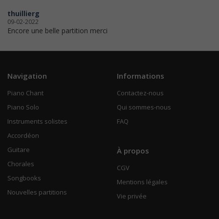
thuillierg
09-02-2022
Encore une belle partition merci
Navigation
Informations
Piano Chant
Contactez-nous
Piano Solo
Qui sommes-nous
Instruments solistes
FAQ
Accordéon
Guitare
À propos
Chorales
CGV
Songbooks
Mentions légales
Nouvelles partitions
Vie privée