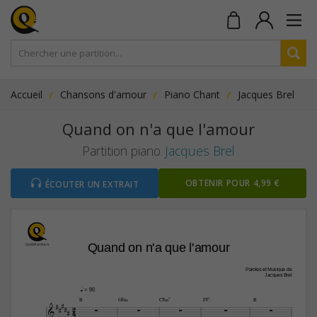
Accueil
Chansons d'amour
Piano Chant
Jacques Brel
Quand on n'a que l'amour
Partition piano
Jacques Brel
OBTENIR POUR 4,99 €
ÉCOUTER UN EXTRAIT
Quand on n'a que l'amour
Paroles et Musique de
Jacques Brel
q
 = 90


B
G©m
C©‹7
F©7
B
2








4
