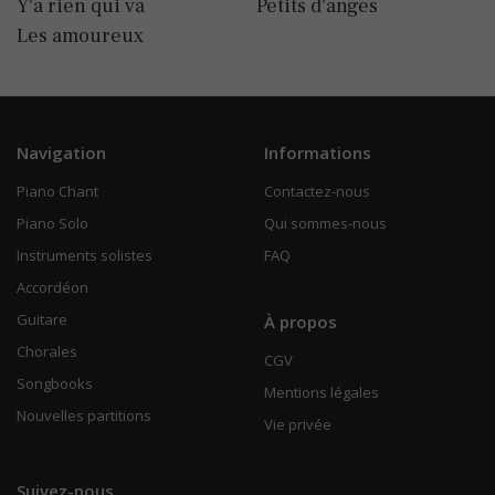
Y'a rien qui va
Petits d'anges
Les amoureux
Navigation
Informations
Piano Chant
Contactez-nous
Piano Solo
Qui sommes-nous
Instruments solistes
FAQ
Accordéon
Guitare
À propos
Chorales
CGV
Songbooks
Mentions légales
Nouvelles partitions
Vie privée
Suivez-nous