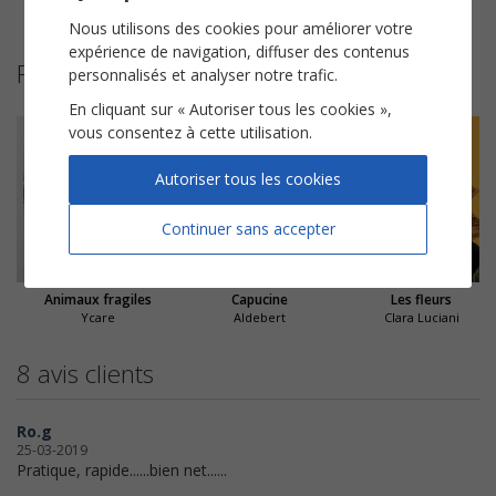
On ira
Je veux
Mon vrai moi
Nous utilisons des cookies pour améliorer votre
expérience de navigation, diffuser des contenus
Partitions suggérées
personnalisés et analyser notre trafic.
En cliquant sur « Autoriser tous les cookies »,
vous consentez à cette utilisation.
Autoriser tous les cookies
Continuer sans accepter
Animaux fragiles
Capucine
Les fleurs
Ycare
Aldebert
Clara Luciani
8 avis clients
Ro.g
25-03-2019
Pratique, rapide......bien net......