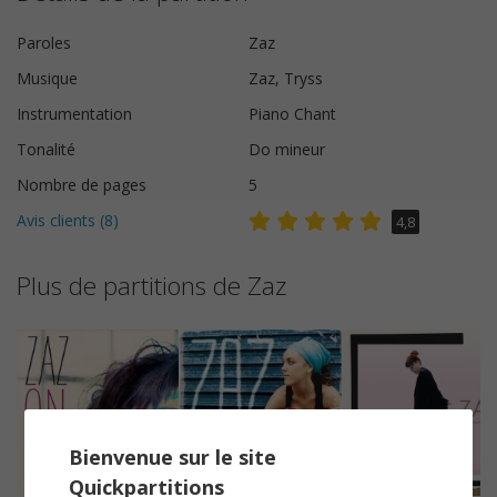
Paroles
Zaz
Musique
Zaz, Tryss
Instrumentation
Piano Chant
Tonalité
Do mineur
Nombre de pages
5
Avis clients (
8
)
4,8
Plus de partitions de Zaz
Bienvenue sur le site
Quickpartitions