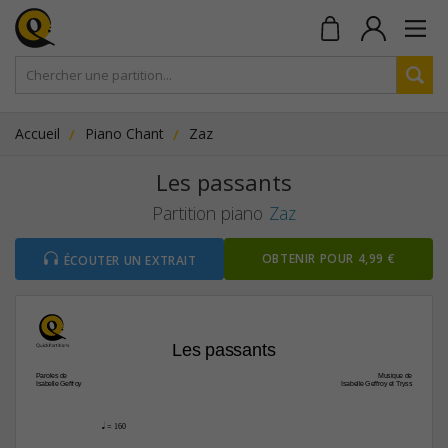
Accueil
Piano Chant
Zaz
Les passants
Partition piano
Zaz
OBTENIR POUR 4,99 €
ÉCOUTER UN EXTRAIT
Les passants
Paroles de
Musique de
Isabelle Geffroy
Isabelle Geffroy et Tryss
q
 = 160