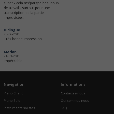
super - cela m'épargne beaucoup
de travail - surtout pour une
transcription de la partie
improvisée...
Didingue
25-06-2011
Très bonne impression
Marion
21-03-2011
impéccable
Navigation
Informations
Piano Chant
Contactez-nous
Piano Solo
Qui sommes-nous
Instruments solistes
FAQ