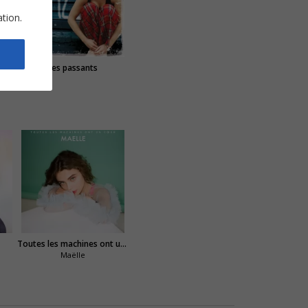
ation.
Les passants
Toutes les machines ont un coeur
Maëlle