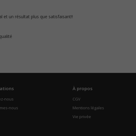
 et un résultat plus que satisfaisant!!
qualité
ations
À propos
ez-nous
CGV
mmes-nous
Mentions légales
Vie privée