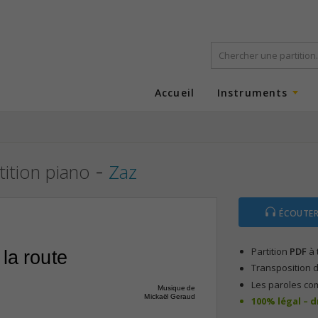
Accueil
Instruments
-
tition piano
Zaz
ÉCOUTER
Partition
PDF
à 
 la route
Transposition d
Les paroles co
Musique de
Mickaël Geraud
100% légal – 