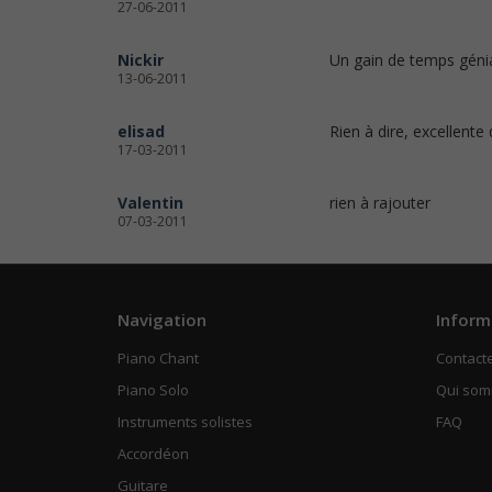
27-06-2011
Nickir
Un gain de temps génial
13-06-2011
elisad
Rien à dire, excellente 
17-03-2011
Valentin
rien à rajouter
07-03-2011
Navigation
Inform
Piano Chant
Contact
Piano Solo
Qui so
Instruments solistes
FAQ
Accordéon
Guitare