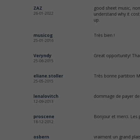
ZAZ
good sheet music, norma
26-01-2022
understand why it cost
up.
musicog
Très bien !
25-01-2016
Veryndy
Great opportunity! Than
25-06-2015
eliane.stoller
Très bonne partition M
25-05-2015
lenalovitch
dommage de payer deux
12-09-2013
proscene
Bonjour et merci. Les p
18-12-2012
osbern
vraiment un grand plaisi