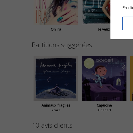
En cl
On ira
Je veux
Partitions suggérées
Animaux fragiles
Capucine
Ycare
Aldebert
10 avis clients