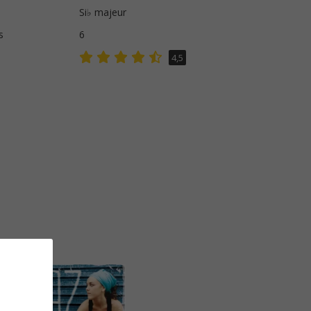
Si♭ majeur
s
6
4,5