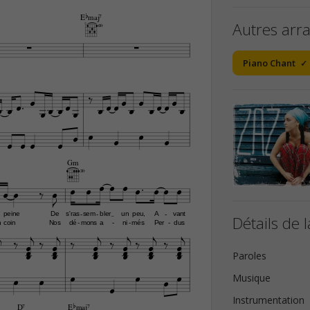
Ebmaj7
Autres arr
6fr


Piano Chant































Gm

3fr














peine
De
s'ras
sem
bler
un
peu,
A
vant
-
-
-
Détails de l
n
coin
Nos
dé
mons
a
ni
més
Per
dus
-
-
-
-































Paroles






Musique

Instrumentation
D7
Ebmaj7