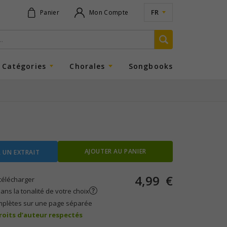
FR
Panier
Mon Compte
Catégories
Chorales
Songbooks
AJOUTER AU PANIER
 UN EXTRAIT
4,99
€
télécharger
ans la tonalité de votre choix
mplètes sur une page séparée
droits d’auteur respectés