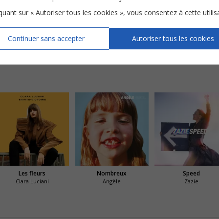
iquant sur « Autoriser tous les cookies », vous consentez à cette utilis
Continuer sans accepter
Autoriser tous les cookies
Mon vrai moi
Demain c'est toi
Si
Les fleurs
Nombreux
Speed
Clara Luciani
Angèle
Zazie