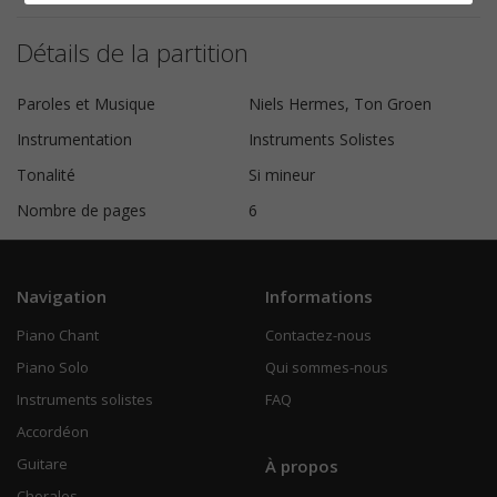
Détails de la partition
Paroles et Musique
Niels Hermes, Ton Groen
Instrumentation
Instruments Solistes
Tonalité
Si mineur
Nombre de pages
6
Navigation
Informations
Piano Chant
Contactez-nous
Piano Solo
Qui sommes-nous
Instruments solistes
FAQ
Accordéon
Guitare
À propos
Chorales