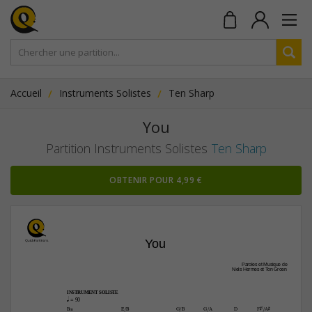
Accueil
Instruments Solistes
Ten Sharp
You
Partition Instruments Solistes
Ten Sharp
OBTENIR POUR 4,99 €
You
Paroles et Musique de
Niels Hermes et Ton Groen
INSTRUMENT SOLISTE
q
 = 90
B‹
E/B
G/B
G/A
D
F©7/A©