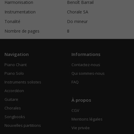
Harmonisation
Benoît Barrail
Instrumentation
Chorale SA
Tonalité
Do mineur
Nombre de pages
8
Navigation
Informations
Piano Chant
Contactez-nous
Piano Solo
Qui sommes-nous
Instruments solistes
FAQ
Accordéon
Guitare
À propos
Chorales
CGV
Songbooks
Mentions légales
Nouvelles partitions
Vie privée