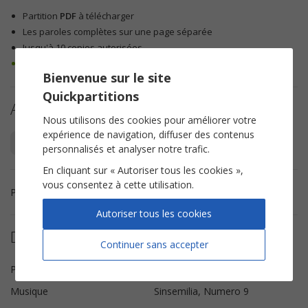
Partition
PDF
à télécharger
Les paroles complètes sur une page séparée
Jusqu'à 10 copies autorisées
100% légal – droits d’auteur respectés
Bienvenue sur le site
Quickpartitions
Autres arrangements
Nous utilisons des cookies pour améliorer votre
expérience de navigation, diffuser des contenus
Piano Chant
Instruments Solistes
Chorale SA
personnalisés et analyser notre trafic.
En cliquant sur « Autoriser tous les cookies »,
vous consentez à cette utilisation.
Partition chorale SA Tout le bonheur du monde de Sinsemilia.
Autoriser tous les cookies
Détails de la partition
Continuer sans accepter
Paroles
M.D'INCA, Numero 9
Musique
Sinsemilia, Numero 9