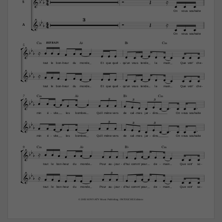





4




S
On
vous
souhaite
3

4






4




A
On
vous
souhaite

C‹
A¨
B¨
C‹
REFRAIN
5

























tout
le
bon
heur
du
monde
Et
que
quel
qu'un
vous
tende
la
main
Que
votr'
che
-
-
-


























tout
le
bon
heur
du
monde
Et
que
quel
qu'un
vous
tende
la
main
Que
votr'
che
-
-
-

C‹
A¨
B¨
C‹
7



3



3
3




















min
é
vite
les
bombes
Qu'il
mène
vers
de
cal
mes
jar
dins
On
vous
souhaite
-
-
-




3

3
3






















min
é
vite
les
bombes
Qu'il
mène
vers
de
cal
mes
jar
dins
On
vous
souhaite
-
-
-

C‹
A¨
B¨
C‹
9

3
























tout
le
bon
heur
du
monde
Pour
au
jour
d'hui
comm'
pour
de
main
Que
votr'
so
-
-
-
-
-


3
























tout
le
bon
heur
du
monde
Pour
au
jour
d'hui
comm'
pour
de
main
Que
votr'
so
-
-
-
-
-
© 2005 SONY/ATV Music Publishing / PATOUCHE Editions 