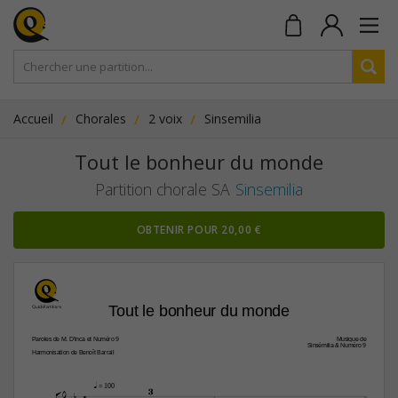
Accueil
Chorales
2 voix
Sinsemilia
Tout le bonheur du monde
Partition chorale SA
Sinsemilia
OBTENIR POUR 20,00 €
Tout le bonheur du monde
Paroles de M. D’inca et Numéro 9
Musique de
Sinsémilia & Numéro 9
Harmonisation de Benoît Barrail

3
q
 = 100

4