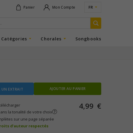
FR
Panier
Mon Compte
Catégories
Chorales
Songbooks
AJOUTER AU PANIER
 UN EXTRAIT
4,99
€
télécharger
ans la tonalité de votre choix
mplètes sur une page séparée
droits d’auteur respectés