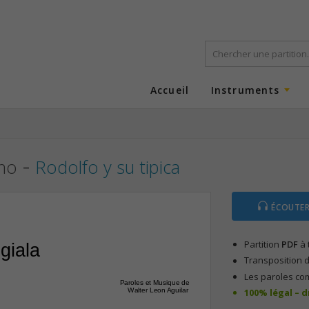
Accueil
Instruments
-
ano
Rodolfo y su tipica
ÉCOUTER
Partition
PDF
à 
giala
Transposition d
Les paroles co
Paroles et Musique de
100% légal – 
Walter Leon Aguilar