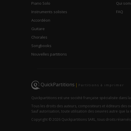
Piano Solo
Qui so
Instruments solistes
FAQ
Accordéon
Guitare
Chorales
Songbooks
Nouvelles partitions
QuickPartitions
|
Partitions à imprimer
Quickpartitions est une société française spécialisée dans la
Tous les droits des auteurs, compositeurs et éditeurs des 
Sauf autorisation, toute utilisation des oeuvres autre que la r
Copyright © 2026 Quickpartitions SARL, tous droits réservés