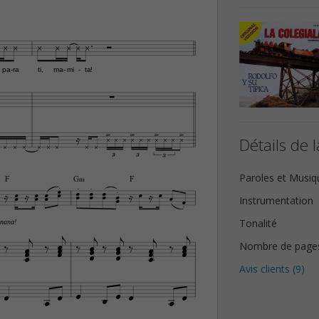









pa
ra
ti,
ma
mi
ta!
-
-
-
















Détails de l








3
3
3
Paroles et Musiq
F
G‹
F




























Instrumentation

Tonalité
anana!


























Nombre de page




Avis clients (
9
)








