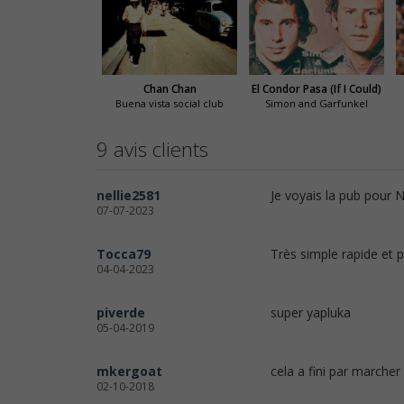
Chan Chan
El Condor Pasa (If I Could)
Buena vista social club
Simon and Garfunkel
9 avis clients
nellie2581
Je voyais la pub pour N
07-07-2023
Tocca79
Très simple rapide et 
04-04-2023
piverde
super yapluka
05-04-2019
mkergoat
cela a fini par marcher 
02-10-2018