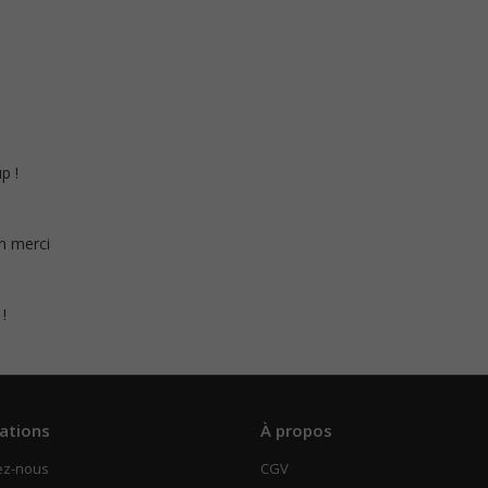
p !
on merci
 !
ations
À propos
ez-nous
CGV