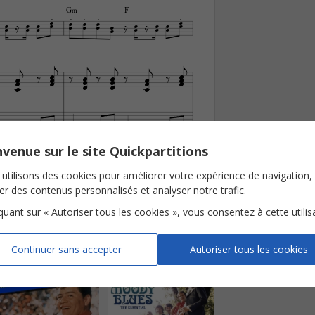
G‹
F







































































venue sur le site Quickpartitions
r Leon-Andes
blishing France. Droits Protégés
utilisons des cookies pour améliorer votre expérience de navigation,
ser des contenus personnalisés et analyser notre trafic.
iquant sur « Autoriser tous les cookies », vous consentez à cette utilis
Continuer sans accepter
Autoriser tous les cookies