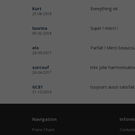
Kurt
Eveeything ok
25-08-2018
laurina
Super ! merci !
05-02-2018
elo
Parfait ! Merci beaucou
28-09-2017
surcouf
très jolie harmonisati
26-04-2017
GC81
toujours aussi satisfait
31-10-2016
Navigation
Inform
Piano Chant
Contact