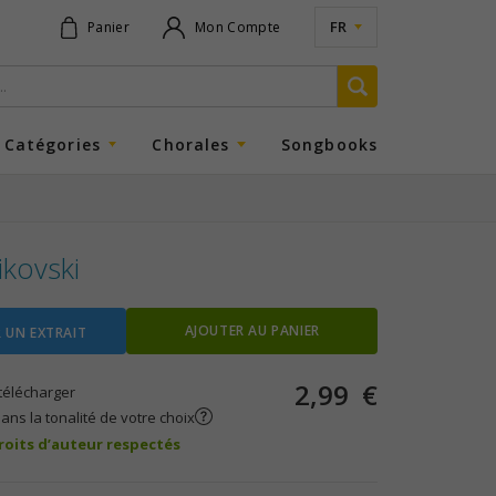
FR
Panier
Mon Compte
Catégories
Chorales
Songbooks
ikovski
AJOUTER AU PANIER
 UN EXTRAIT
2,99
€
télécharger
ans la tonalité de votre choix
droits d’auteur respectés