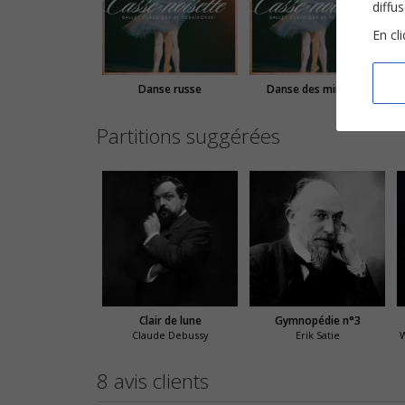
diffu
En cl
Danse russe
Danse des mirlitons
Partitions suggérées
Clair de lune
Gymnopédie n°3
Claude Debussy
Erik Satie
8 avis clients