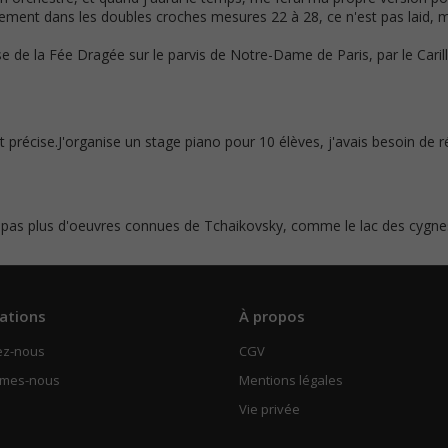
ngement dans les doubles croches mesures 22 à 28, ce n'est pas laid, m
se de la Fée Dragée sur le parvis de Notre-Dame de Paris, par le Cari
t précise.J'organise un stage piano pour 10 élèves, j'avais besoin de r
pas plus d'oeuvres connues de Tchaikovsky, comme le lac des cygnes 
ations
À propos
ez-nous
CGV
mmes-nous
Mentions légales
Vie privée