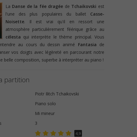
La
Danse de la fée dragée
de
Tchaikovski
est
l'une des plus populaires du ballet
Casse-
Noisette
. Il est vrai qu'il en ressort une
atmosphère particulièrement féérique grâce au
célesta
qui interprète le thème principal. Vous
'entendre au cours du dessin animé
Fantasia
de
danser vos doigts avec légèreté en parcourant notre
e belle composition, superbe à interpréter au piano !
a partition
Piotr Ilitch Tchaikovski
Piano solo
Mi mineur
s
3
4,9