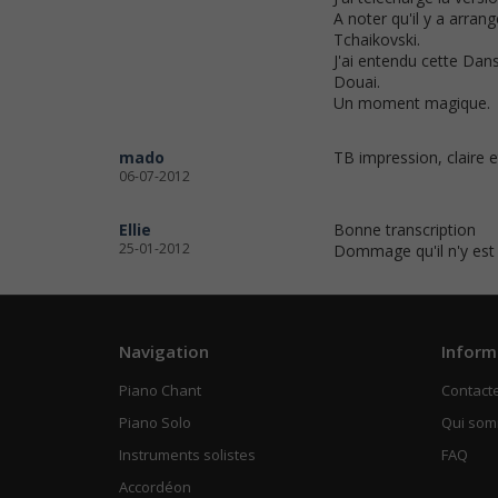
A noter qu'il y a arra
Tchaikovski.
J'ai entendu cette Dan
Douai.
Un moment magique.
mado
TB impression, claire e
06-07-2012
Ellie
Bonne transcription
25-01-2012
Dommage qu'il n'y est 
Navigation
Inform
Piano Chant
Contact
Piano Solo
Qui so
Instruments solistes
FAQ
Accordéon