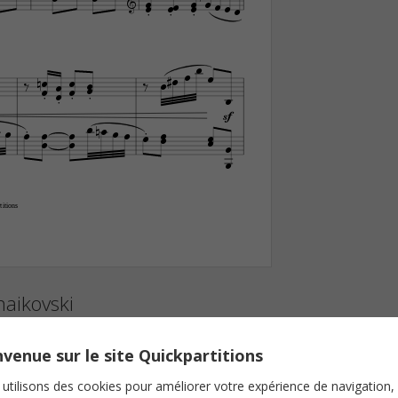





































sf




















itions
chaikovski
venue sur le site Quickpartitions
utilisons des cookies pour améliorer votre expérience de navigation,