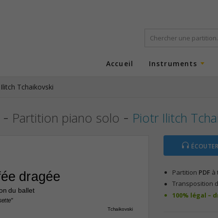
Accueil
Instruments
 Ilitch Tchaikovski
-
-
Partition piano solo
Piotr Ilitch Tcha
ÉCOUTER
Partition
PDF
à 
fée dragée
Transposition d
ion du ballet
100% légal – 
ette"
Tchaikovski