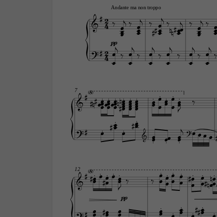

Andante ma non troppo


2










4



























pp
2













4













7








































































































12




























pp



























