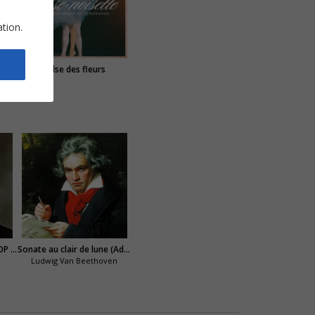
ation.
Valse des fleurs
Nocturne en Mi bémol (OP 9 N°2)
Sonate au clair de lune (Adagio Sostenuto)
Ludwig Van Beethoven