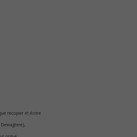
que recopier et écrire
e Dewagtere),
our orgue.