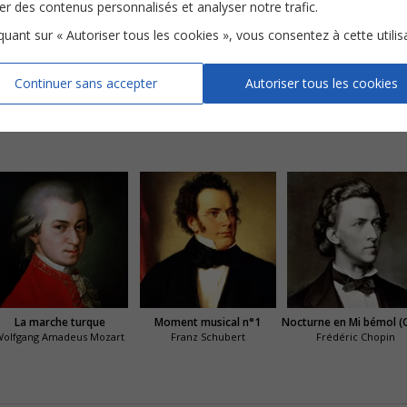
ser des contenus personnalisés et analyser notre trafic.
iquant sur « Autoriser tous les cookies », vous consentez à cette utilis
Continuer sans accepter
Autoriser tous les cookies
Danse arabe
Danse chinoise
Marche
La marche turque
Moment musical n°1
Wolfgang Amadeus Mozart
Franz Schubert
Frédéric Chopin