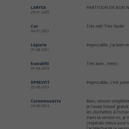
LARYSA
PARTITION DE BON N
29-01-2025
Cat
Très net! Très facile!
04-01-2022
Lépiote
Impeccable, j'ai bien r
01-08-2021
kawali93
Tres bien , merci
01-04-2018
DPREVOT
Impeccable, c'est juste 
25-08-2015
Cornemusette
Bien, version simplifiée
24-09-2013
Je l'avais trouvé gratu
les clochettes à l'octav
Dans la version ici, j
j'espérais mieux pour la
J'ai téléchargé la vers