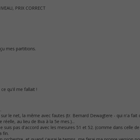
IVEAU, PRIX CORRECT
eçu mes partitions.
ce qu'il me fallait !
.
it sur le net, la même avec fautes (tr. Bernard Dewagtere - qui n'a fait 
e réelle, au lieu de 8va à la 5e mes.)...
e ne suis pas d'accord avec les mesures 51 et 52. (comme dans celle d
 fin.
ion orchestre, et quand j'aurai le temps, me ferai ma propre version p