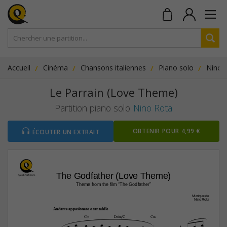
Accueil
Cinéma
Chansons italiennes
Piano solo
Nino 
Le Parrain (Love Theme)
Partition piano solo
Nino Rota
OBTENIR POUR 4,99 €
ÉCOUTER UN EXTRAIT
The Godfather (Love Theme)
Theme from the film “The Godfather”
Musique de
Nino Rota
Andante appasionato e cantabile
C‹
D‡…‹/C
C‹












