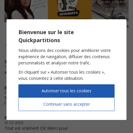
Love Story Theme
Romance (Jeux interdits)
Tennessee (Pearl Harbor
Bienvenue sur le site
Francis Lai
Narciso Yepes
Hans Zimmer
Quickpartitions
12 avis clients
Nous utilisons des cookies pour améliorer votre
expérience de navigation, diffuser des contenus
Sand
personnalisés et analyser notre trafic.
19-12-2023
En cliquant sur « Autoriser tous les cookies »,
aucun problème!!
vous consentez à cette utilisation.
pauline
Autoriser tous les cookies
21-09-2023
Merci beaucoup d'être autant à
l'écoute de vos clients.
Continuer sans accepter
Patoche 72440
01-07-2023
Tout est vraiment OK Merci pour