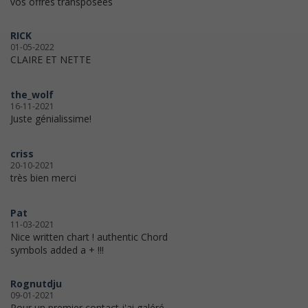
vos offres transposées
RICK
01-05-2022
CLAIRE ET NETTE
the_wolf
16-11-2021
Juste génialissime!
criss
20-10-2021
très bien merci
Pat
11-03-2021
Nice written chart ! authentic Chord
symbols added a + !!!
Rognutdju
09-01-2021
Pour un premier contact j'ai galéré