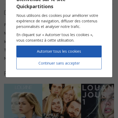
Quickpartitions
Détails de la partition
Nous utilisons des cookies pour améliorer votre
expérience de navigation, diffuser des contenus
Paroles
Marie Bastide
personnalisés et analyser notre trafic.
Musique
Gioacchino Maurici
En cliquant sur « Autoriser tous les cookies »,
vous consentez à cette utilisation.
Instrumentation
Instruments Solistes
Tonalité
Fa♯ mineur
Autoriser tous les cookies
Nombre de pages
4
Continuer sans accepter
Plus de partitions de Louane