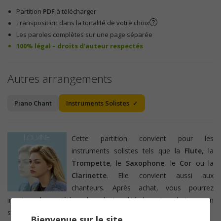
Partition
PDF
à télécharger
Transposition dans la tonalité de votre choix
Les paroles complètes sur une page séparée
100% légal – droits d’auteur respectés
Autres arrangements
Piano Chant
Instruments Solistes
Cette partition convient pour les
instruments solistes tels que la
Flute
, la
Trompette
, le
Saxophone
, le
Cor
ou la
Clarinette
. Elle convient aussi aux
chanteurs. Après achat, vous pourrez
imprimer la
partition
dans la tonalité de votre choix ou en
sélectionant directement votre
instrument
transpositeur.
Bienvenue sur le site