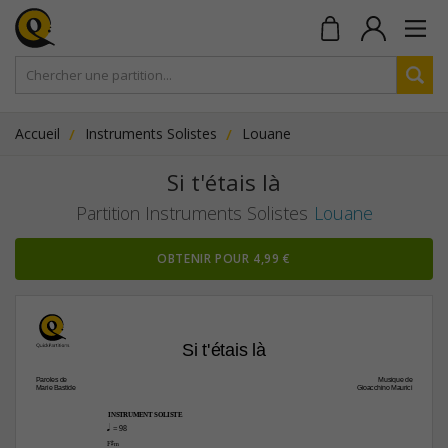
Accueil
Instruments Solistes
Louane
Si t'étais là
Partition Instruments Solistes
Louane
OBTENIR POUR 4,99 €
Si t'étais là
Paroles de
Musique de
Marie Bastide
Gioacchino Maurici
INSTRUMENT SOLISTE
q
 = 98
F©‹