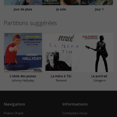
Jour de pluie
Je vole
Jour 1
Partitions suggérées
L'idole des jeunes
La mère à Titi
Le portrait
Johnny Hallyday
Renaud
Calogero
Navigation
Informations
Piano Chant
Contactez-nous