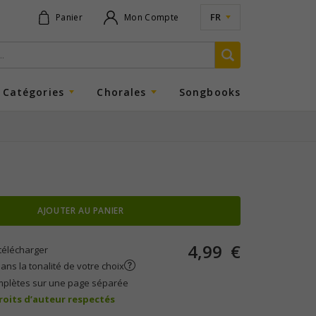
FR
Panier
Mon Compte
Catégories
Chorales
Songbooks
AJOUTER AU PANIER
4,99
€
télécharger
ans la tonalité de votre choix
mplètes sur une page séparée
droits d’auteur respectés