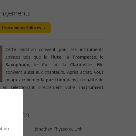
angements
Instruments Solistes
Cette partition convient pour les instruments
solistes tels que la
Flute
, la
Trompette
, le
Saxophone
, le
Cor
ou la
Clarinette
. Elle
convient aussi aux chanteurs. Après achat, vous
pourrez imprimer la
partition
dans la tonalité de
 en sélectionant directement votre
instrument
a partition
ation.
ue
Jonathan Thyssens, Linh