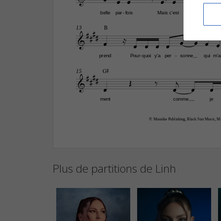




belle
par
fois
Mais
c'est
faux
non
-


B
13



3










prend
Pour
quoi
y'a
per
sonne
qui
m'a
-
-


G©
15










ment
comme
je
© Mousike Publishing, Black Star Music, Mi
Plus de partitions de Linh