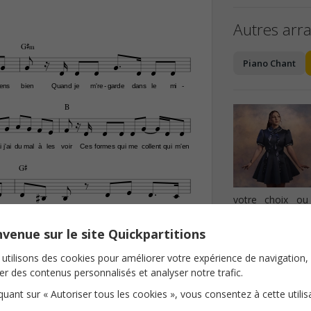
Autres arr

G©‹












Piano Chant
ens
bien
Quand
je
m're
garde
dans
le
mi
-
-
B

















i
j'ai
du
mal
à
les
voir
Ces
formes
qui
me
collent
qui
m'en
G©












votre choix ou
it
lourd
et
puis
le
re
gard
des
-
transpositeur.
G©‹
venue sur le site Quickpartitions















utilisons des cookies pour améliorer votre expérience de navigation,
Détails de l
ien
Car
j'ai
con
fiance
en
moi
Vous
dire
que
j'me
trouve
-
ser des contenus personnalisés et analyser notre trafic.
F©‹
iquant sur « Autoriser tous les cookies », vous consentez à cette utilis


Paroles et Musiq









