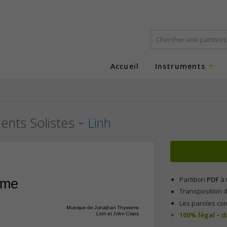
Accueil
Instruments
-
ments Solistes
Linh
Partition
PDF
à 
aime
Transposition d
Les paroles co
Musique de Jonathan Thyssens
100% légal – 
Linh et John Claes